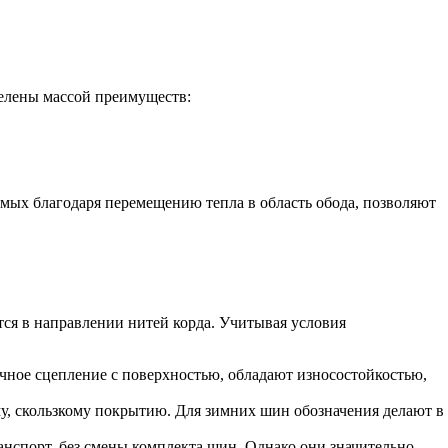
елены массой преимуществ:
емых благодаря перемещению тепла в область обода, позволяют
тся в направлении нитей корда. Учитывая условия
ное сцепление с поверхностью, обладают износостойкостью,
у, скользкому покрытию. Для зимних шин обозначения делают в
спорт, без смены комплекта шин. Однако они значительно