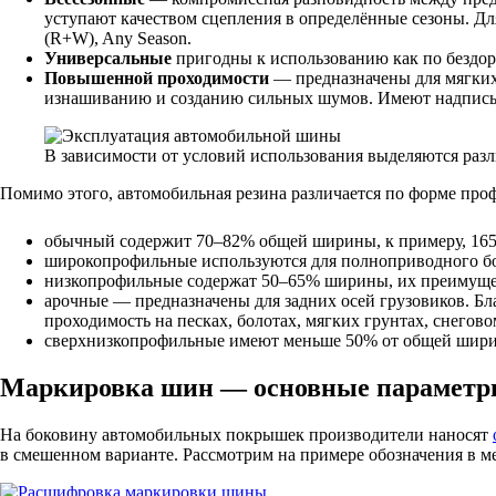
уступают качеством сцепления в определённые сезоны. Для
(R+W), Any Season.
Универсальные
пригодны к использованию как по бездор
Повышенной проходимости
— предназначены для мягких
изнашиванию и созданию сильных шумов. Имеют надпись M+
В зависимости от условий использования выделяются ра
Помимо этого, автомобильная резина различается по форме про
обычный содержит 70–82% общей ширины, к примеру, 165
широкопрофильные используются для полноприводного бо
низкопрофильные содержат 50–65% ширины, их преимуще
арочные — предназначены для задних осей грузовиков. Б
проходимость на песках, болотах, мягких грунтах, снегов
сверхнизкопрофильные имеют меньше 50% от общей ширин
Маркировка шин — основные парамет
На боковину автомобильных покрышек производители наносят
в смешенном варианте. Рассмотрим на примере обозначения в м