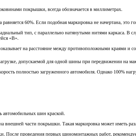
оковинами покрышки, всегда обозначается в миллиметрах.
а равняется 60%. Если подобная маркировка не начертана, это го
радиальный тип, с параллельно натянутыми нитями каркаса. В с
йся «B».
оказывает на расстояние между противоположными краями и соо
агрузке, допускаемой для одной шины при передвижении на ма
орость полностью загруженного автомобиля. Однако 100% нагр
ть автомобильных шин краской.
 на внешней части покрышки. Такая маркировка может иметь ра
и. После проведения первых шиномонтажных работ, рекомендуе