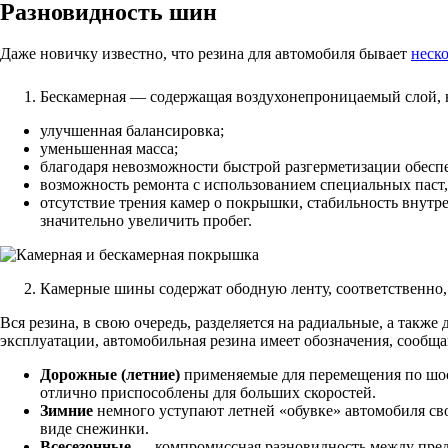
Разновидность шин
Даже новичку известно, что резина для автомобиля бывает
неск
Бескамерная — содержащая воздухонепроницаемый слой, 
улучшенная балансировка;
уменьшенная масса;
благодаря невозможности быстрой разгерметизации обесп
возможность ремонта с использованием специальных паст,
отсутствие трения камер о покрышки, стабильность внутр
значительно увеличить пробег.
Камерные шины содержат ободную ленту, соответственно, 
Вся резина, в свою очередь, разделяется на радиальные, а так
эксплуатации, автомобильная резина имеет обозначения, сообщ
Дорожные (летние)
применяемые для перемещения по шос
отлично приспособлены для больших скоростей.
Зимние
немного уступают летней «обувке» автомобиля св
виде снежинки.
Всесезонные
— компромиссная разновидность между преды