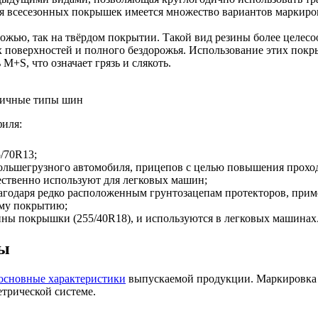
 всесезонных покрышек имеется множество вариантов маркировки: 
ожью, так на твёрдом покрытии. Такой вид резины более целес
 поверхностей и полного бездорожья. Использование этих покр
S, что означает грязь и слякоть.
зличные типы шин
филя:
/70R13;
льшегрузного автомобиля, прицепов с целью повышения прохо
ственно используют для легковых машин;
лагодаря редко расположенным грунтозацепам протекторов, при
ому покрытию;
ы покрышки (255/40R18), и используются в легковых машинах
ры
основные характеристики
выпускаемой продукции. Маркировка в
етрической системе.