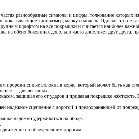
астях разнообразные символы и цифры, толкование которых изв
х, показывающие типоразмер, марку и модель. Однако, это не т
 крупным шрифтом на все покрышки и считается наиболее важно
ровка на обеих боковинах довольно часто дополняет друг друга,
м прорезиненные волокна в корде, который может быть как сте
льные — для легковых.
касом, защищая его от ударов и придавая покрышке жёсткость. 
ей надёжное сцепление с дорогой и предохраняющей от повреж
рышке надёжно удерживаться на ободе.
.
редвижение по обледеневшим дорогам.