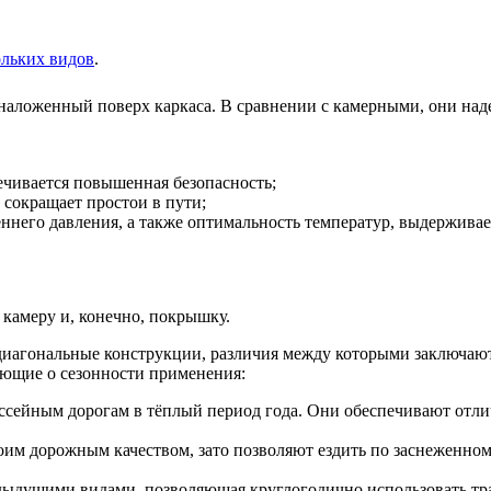
ольких видов
.
наложенный поверх каркаса. В сравнении с камерными, они над
ечивается повышенная безопасность;
 сокращает простои в пути;
еннего давления, а также оптимальность температур, выдержива
камеру и, конечно, покрышку.
же диагональные конструкции, различия между которыми заключаю
ающие о сезонности применения:
сейным дорогам в тёплый период года. Они обеспечивают отлич
оим дорожным качеством, зато позволяют ездить по заснеженном
дущими видами, позволяющая круглогодично использовать тран