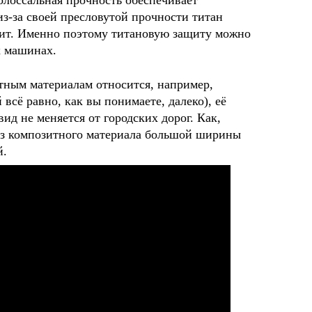
колоссальная прочность обеспечивает
из-за своей пресловутой прочности титан
тоит. Именно поэтому титановую защиту можно
х машинах.
итным материалам относится, например,
 всё равно, как вы понимаете, далеко), её
д не меняется от городских дорог. Как,
 из композитного материала большой ширины
й.