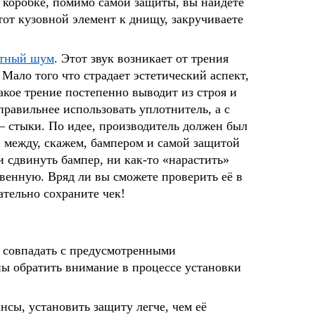
в коробке, помимо самой защиты, вы найдёте
тот кузовной элемент к днищу, закручиваете
ятный шум
. Этот звук возникает от трения
 Мало того что страдает эстетический аспект,
акое трение постепенно выводит из строя и
правильнее использовать уплотнитель, а с
 стыки. По идее, производитель должен был
и между, скажем, бампером и самой защитой
и сдвинуть бампер, ни как-то «нарастить»
венную. Вряд ли вы сможете проверить её в
ательно сохраните чек!
ы совпадать с предусмотренными
ы обратить внимание в процессе установки
сы, установить защиту легче, чем её