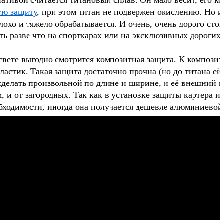
ативой считается титановый сплав. Он мало весит, его 
ую защиту
, при этом титан не подвержен окислению. Но 
лохо и тяжело обрабатывается. И очень, очень дорого с
ть разве что на спорткарах или на эксклюзивных дороги
свете выгодно смотрится композитная защита. К композ
ластик. Такая защита достаточно прочна (но до титана ей
делать произвольной по длине и ширине, и её внешний ви
, и от загородных. Так как в установке защиты картера
бходимости, иногда она получается дешевле алюминиево