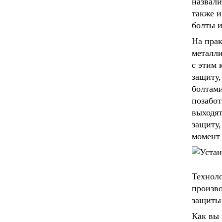
назвали
также и
болты и
На прак
металли
с этим 
защиту,
болтами
позабот
выходят
защиту,
момент 
Техноло
произво
защиты 
Как вы 