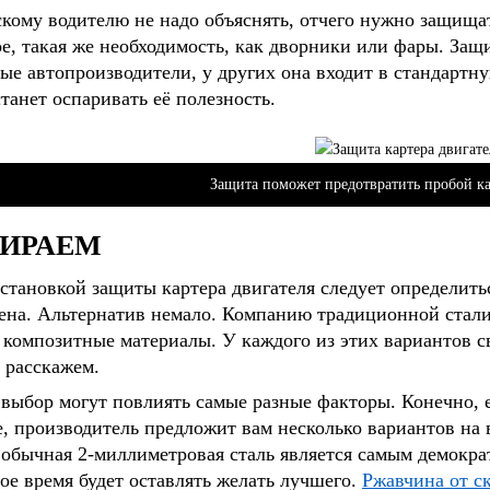
кому водителю не надо объяснять, отчего нужно защищ
е, такая же необходимость, как дворники или фары. Защ
ые автопроизводители, у других она входит в стандартн
станет оспаривать её полезность.
Защита поможет предотвратить пробой к
ИРАЕМ
становкой защиты картера двигателя следует определитьс
ена. Альтернатив немало. Компанию традиционной стали
 композитные материалы. У каждого из этих вариантов 
 расскажем.
выбор могут повлиять самые разные факторы. Конечно, е
, производитель предложит вам несколько вариантов на в
 обычная 2-миллиметровая сталь является самым демокр
ое время будет оставлять желать лучшего.
Ржавчина от с