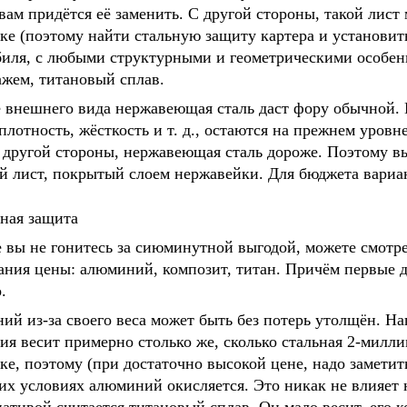
вам придётся её заменить. С другой стороны, такой лист 
ке (поэтому найти стальную защиту картера и установит
иля, с любыми структурными и геометрическими особенно
ажем, титановый сплав.
 внешнего вида нержавеющая сталь даст фору обычной. П
 плотность, жёсткость и т. д., остаются на прежнем уров
 другой стороны, нержавеющая сталь дороже. Поэтому в
й лист, покрытый слоем нержавейки. Для бюджета вариан
 вы не гонитесь за сиюминутной выгодой, можете смотре
ания цены: алюминий, композит, титан. Причём первые 
.
й из-за своего веса может быть без потерь утолщён. На
я весит примерно столько же, сколько стальная 2-милл
ке, поэтому (при достаточно высокой цене, надо заметит
их условиях алюминий окисляется. Это никак не влияет 