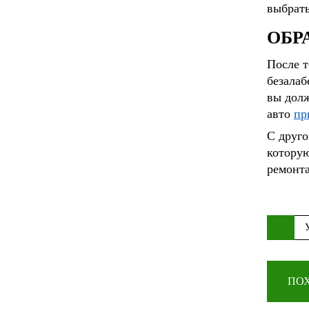
выбрать
ОБР
После т
безалаб
вы долж
авто
пр
С друго
которую
ремонта
ПО