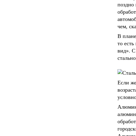
поздно 
обработ
автомоб
чем, ск
В плане
то есть
вид». С
стально
Если же
возраст
условно
Алюмини
алюмини
обработ
городск