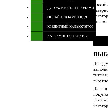
Российс
ДОГОВОР КУПЛИ-ПРОДАЖИ
наверно
некотор
ОНЛАЙН ЭКЗАМЕН ПДД
кто-то 
КРЕДИТНЫЙ КАЛЬКУЛЯТОР
КАЛЬКУЛЯТОР ТОПЛИВА
ВЫБ
Перед у
выполн
титан и
вкратце
На ваш 
покупке
учтите:
некотор