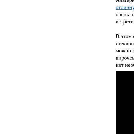
Альтерн
отличн
очень п
встрети
В этом 
стеклоп
можно с
впрочем
нет нео