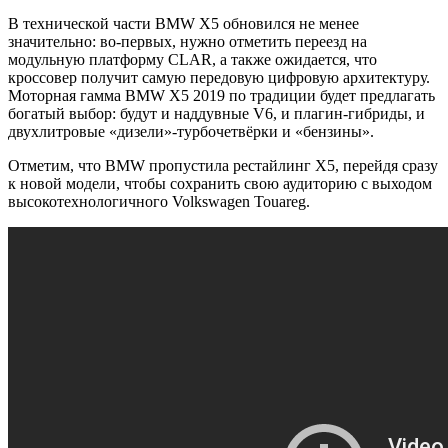
В технической части BMW X5 обновился не менее
значительно: во-первых, нужно отметить переезд на
модульную платформу CLAR, а также ожидается, что
кроссовер получит самую передовую цифровую архитектуру.
Моторная гамма BMW X5 2019 по традиции будет предлагать
богатый выбор: будут и наддувные V6, и плагин-гибриды, и
двухлитровые «дизели»-турбочетвёрки и «бензины».
Отметим, что BMW пропустила рестайлинг X5, перейдя сразу
к новой модели, чтобы сохранить свою аудиторию с выходом
высокотехнологичного Volkswagen Touareg.