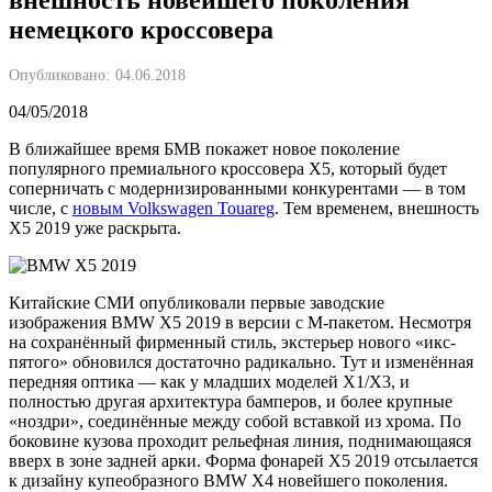
немецкого кроссовера
Опубликовано:
04.06.2018
04/05/2018
В ближайшее время БМВ покажет новое поколение
популярного премиального кроссовера X5, который будет
соперничать с модернизированными конкурентами — в том
числе, с
новым Volkswagen Touareg
. Тем временем, внешность
X5 2019 уже раскрыта.
Китайские СМИ опубликовали первые заводские
изображения BMW X5 2019 в версии c М-пакетом. Несмотря
на сохранённый фирменный стиль, экстерьер нового «икс-
пятого» обновился достаточно радикально. Тут и изменённая
передняя оптика — как у младших моделей X1/X3, и
полностью другая архитектура бамперов, и более крупные
«ноздри», соединённые между собой вставкой из хрома. По
боковине кузова проходит рельефная линия, поднимающаяся
вверх в зоне задней арки. Форма фонарей X5 2019 отсылается
к дизайну купеобразного BMW X4 новейшего поколения.