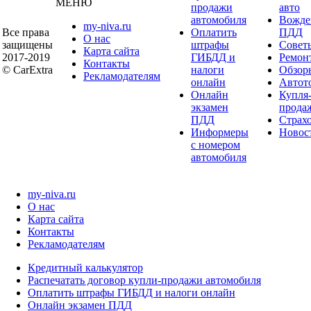
МЕНЮ
продажи
авто
автомобиля
Вожде
my-niva.ru
Все права
Оплатить
ПДД
О нас
защищены
штрафы
Совет
Карта сайта
2017-2019
ГИБДД и
Ремон
Контакты
© CarExtra
налоги
Обзор
Рекламодателям
онлайн
Автот
Онлайн
Купля
экзамен
прода
ПДД
Страх
Информеры
Новос
с номером
автомобиля
my-niva.ru
О нас
Карта сайта
Контакты
Рекламодателям
Кредитный калькулятор
Распечатать договор купли-продажи автомобиля
Оплатить штрафы ГИБДД и налоги онлайн
Онлайн экзамен ПДД