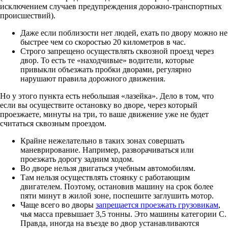
исключением случаев предупреждения дорожно-транспортных
происшествий).
Даже если поблизости нет людей, ехать по двору можно не
быстрее чем со скоростью 20 километров в час.
Строго запрещено осуществлять сквозной проезд через
двор. То есть те «находчивые» водители, которые
привыкли объезжать пробки дворами, регулярно
нарушают правила дорожного движения.
Но у этого пункта есть небольшая «лазейка». Дело в том, что
если вы осуществите остановку во дворе, через который
проезжаете, минуты на три, то ваше движение уже не будет
считаться сквозным проездом.
Крайне нежелательно в таких зонах совершать
маневрирование. Например, разворачиваться или
проезжать дорогу задним ходом.
Во дворе нельзя двигаться учебным автомобилям.
Там нельзя осуществлять стоянку с работающим
двигателем. Поэтому, остановив машину на срок более
пяти минут в жилой зоне, поспешите заглушить мотор.
Чаще всего во дворы
запрещается проезжать грузовикам
,
чья масса превышает 3,5 тонны. Это машины категории C.
Правда, иногда на въезде во двор устанавливаются