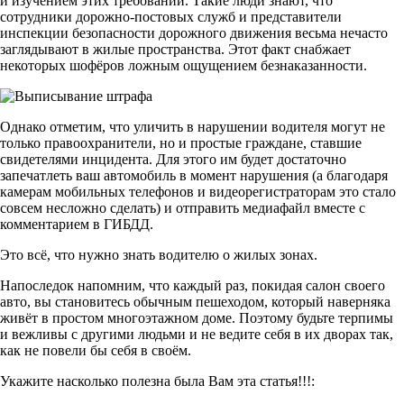
и изучением этих требований. Такие люди знают, что
сотрудники дорожно-постовых служб и представители
инспекции безопасности дорожного движения весьма нечасто
заглядывают в жилые пространства. Этот факт снабжает
некоторых шофёров ложным ощущением безнаказанности.
Однако отметим, что уличить в нарушении водителя могут не
только правоохранители, но и простые граждане, ставшие
свидетелями инцидента. Для этого им будет достаточно
запечатлеть ваш автомобиль в момент нарушения (а благодаря
камерам мобильных телефонов и видеорегистраторам это стало
совсем несложно сделать) и отправить медиафайл вместе с
комментарием в ГИБДД.
Это всё, что нужно знать водителю о жилых зонах.
Напоследок напомним, что каждый раз, покидая салон своего
авто, вы становитесь обычным пешеходом, который наверняка
живёт в простом многоэтажном доме. Поэтому будьте терпимы
и вежливы с другими людьми и не ведите себя в их дворах так,
как не повели бы себя в своём.
Укажите насколько полезна была Вам эта статья!!!: