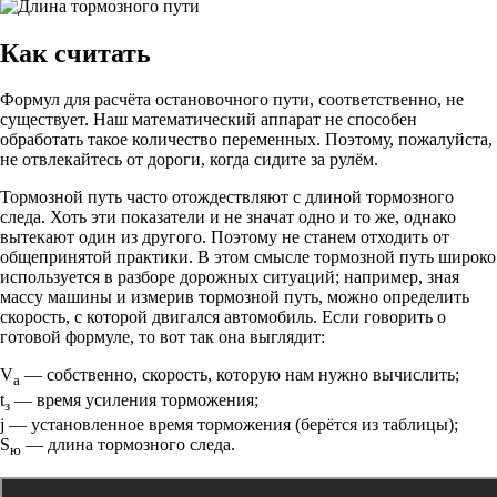
Как считать
Формул для расчёта остановочного пути, соответственно, не
существует. Наш математический аппарат не способен
обработать такое количество переменных. Поэтому, пожалуйста,
не отвлекайтесь от дороги, когда сидите за рулём.
Тормозной путь часто отождествляют с длиной тормозного
следа. Хоть эти показатели и не значат одно и то же, однако
вытекают один из другого. Поэтому не станем отходить от
общепринятой практики. В этом смысле тормозной путь широко
используется в разборе дорожных ситуаций; например, зная
массу машины и измерив тормозной путь, можно определить
скорость, с которой двигался автомобиль. Если говорить о
готовой формуле, то вот так она выглядит:
V
— собственно, скорость, которую нам нужно вычислить;
a
t
— время усиления торможения;
з
j — установленное время торможения (берётся из таблицы);
S
— длина тормозного следа.
ю