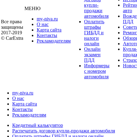
купли-
Рейти
МЕНЮ
продажи
авто
автомобиля
Вожде
my-niva.ru
Все права
Оплатить
ПДД
О нас
защищены
штрафы
Совет
Карта сайта
2017-2019
ГИБДД и
Ремон
Контакты
© CarExtra
налоги
Обзор
Рекламодателям
онлайн
Автот
Онлайн
Купля
экзамен
прода
ПДД
Страх
Информеры
Новос
с номером
автомобиля
my-niva.ru
О нас
Карта сайта
Контакты
Рекламодателям
Кредитный калькулятор
Распечатать договор купли-продажи автомобиля
Оплатить штрафы ГИБДД и налоги онлайн