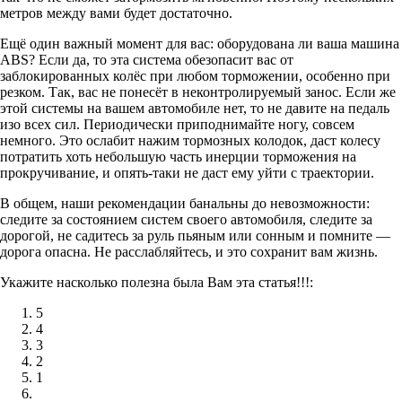
метров между вами будет достаточно.
Ещё один важный момент для вас: оборудована ли ваша машина
ABS? Если да, то эта система обезопасит вас от
заблокированных колёс при любом торможении, особенно при
резком. Так, вас не понесёт в неконтролируемый занос. Если же
этой системы на вашем автомобиле нет, то не давите на педаль
изо всех сил. Периодически приподнимайте ногу, совсем
немного. Это ослабит нажим тормозных колодок, даст колесу
потратить хоть небольшую часть инерции торможения на
прокручивание, и опять-таки не даст ему уйти с траектории.
В общем, наши рекомендации банальны до невозможности:
следите за состоянием систем своего автомобиля, следите за
дорогой, не садитесь за руль пьяным или сонным и помните —
дорога опасна. Не расслабляйтесь, и это сохранит вам жизнь.
Укажите насколько полезна была Вам эта статья!!!:
5
4
3
2
1