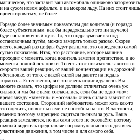
магическое, что заставит ваш автомобиль одинаково затормозить
и на сухом новом асфальте, и на мокром льду. На них стоит лишь
ориентироваться, не более.
Гораздо более значимым показателем для водителя (и гораздо
более субъективным, как бы парадоксально это ни звучало)
будет остановочный путь. То, что подразумевается под
остановочным путём, можно замерять только разово. Скорее
всего, каждый раз цифры будут разными, это определено самой
сутью показателя. Итак, это расстояние, которое машина
проходит с момента, когда водитель заметил препятствие, и до
момента полной остановки. То есть этот показатель зависит от
скорости вашей реакции, от вашей концентрации на дорожной
обстановке, от того, с какой силой вы давите на педаль
тормоза… Естественно, всё это очень индивидуально. Вы
можете сказать, что цифры не должны отличаться очень уж
сильно, и мы бы с вами согласились, если бы не одно «но»:
время между «заметил» и «осознал» очень сильно зависит от
вашего состояния. Сторонний наблюдатель может хоть как-то
это оценить, но вот вы сами не способны на это. В частности,
именно поэтому запрещено садиться пьяным за руль. Ваша
реакция замедляется, но вы сами этого не осознаёте; поэтому
пьяный водитель представляет огромную опасность для всех
участников движения, в том числе и для самого себя.