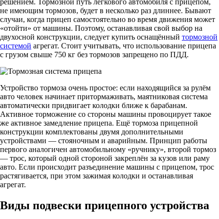
решением. Тормозной путь легкового автомобиля с прицепом,
не имеющим тормозов, будет в несколько раз длиннее. Бывают
случаи, когда прицеп самостоятельно во время движения может
«отойти» от машины. Поэтому, останавливая свой выбор на
двухосной конструкции, следует купить оснащённый
тормозной
системой
агрегат. Стоит учитывать, что использование прицепа
с грузом свыше 750 кг без тормозов запрещено по ПДД.
Устройство тормоза очень простое: если находящийся за рулём
авто человек начинает притормаживать, маятниковая система
автоматически придвигает колодки ближе к барабанам.
Активное торможение со стороны машины провоцирует такое
же активное замедление прицепа. Ещё тормоза прицепной
конструкции комплектованы двумя дополнительными
устройствами — стояночным и аварийным. Принцип работы
первого аналогичен автомобильному «ручнику», второй тормоз
— трос, который одной стороной закреплён за кузов или раму
авто. Если происходит разъединение машины с прицепом, трос
растягивается, при этом зажимая колодки и останавливая
агрегат.
Виды подвески прицепного устройства