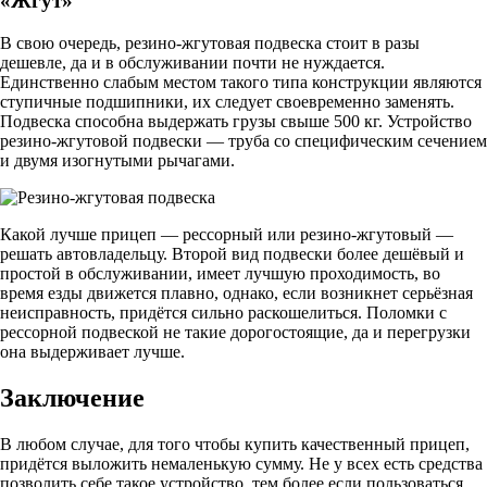
«Жгут»
В свою очередь, резино-жгутовая подвеска стоит в разы
дешевле, да и в обслуживании почти не нуждается.
Единственно слабым местом такого типа конструкции являются
ступичные подшипники, их следует своевременно заменять.
Подвеска способна выдержать грузы свыше 500 кг. Устройство
резино-жгутовой подвески — труба со специфическим сечением
и двумя изогнутыми рычагами.
Какой лучше прицеп — рессорный или резино-жгутовый —
решать автовладельцу. Второй вид подвески более дешёвый и
простой в обслуживании, имеет лучшую проходимость, во
время езды движется плавно, однако, если возникнет серьёзная
неисправность, придётся сильно раскошелиться. Поломки с
рессорной подвеской не такие дорогостоящие, да и перегрузки
она выдерживает лучше.
Заключение
В любом случае, для того чтобы купить качественный прицеп,
придётся выложить немаленькую сумму. Не у всех есть средства
позволить себе такое устройство, тем более если пользоваться