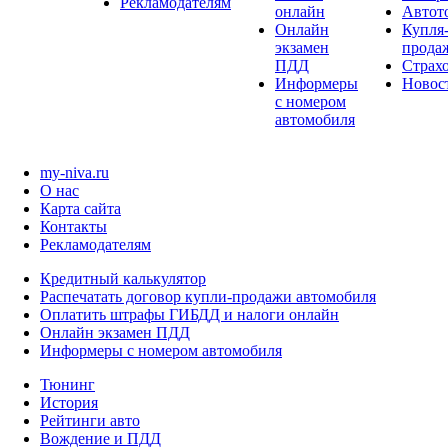
Рекламодателям
онлайн
Автот
Онлайн
Купля
экзамен
прода
ПДД
Страх
Информеры
Новос
с номером
автомобиля
my-niva.ru
О нас
Карта сайта
Контакты
Рекламодателям
Кредитный калькулятор
Распечатать договор купли-продажи автомобиля
Оплатить штрафы ГИБДД и налоги онлайн
Онлайн экзамен ПДД
Информеры с номером автомобиля
Тюнинг
История
Рейтинги авто
Вождение и ПДД