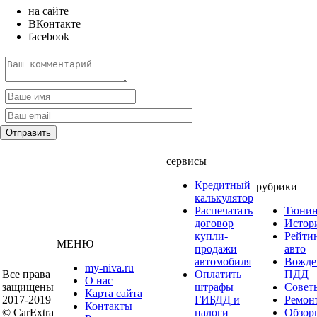
на сайте
ВКонтакте
facebook
сервисы
Кредитный
рубрики
калькулятор
Распечатать
Тюнин
договор
Истор
купли-
Рейти
МЕНЮ
продажи
авто
автомобиля
Вожде
my-niva.ru
Все права
Оплатить
ПДД
О нас
защищены
штрафы
Совет
Карта сайта
2017-2019
ГИБДД и
Ремон
Контакты
© CarExtra
налоги
Обзор