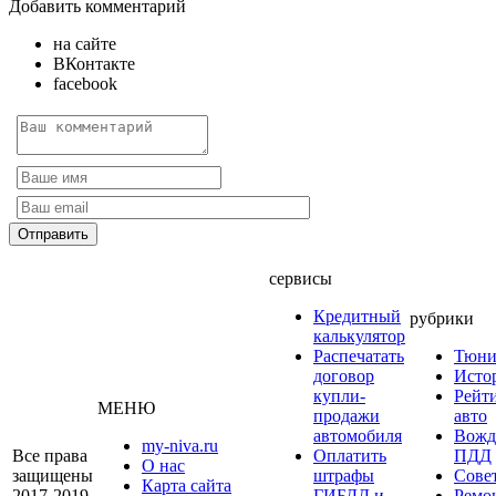
Добавить комментарий
на сайте
ВКонтакте
facebook
сервисы
Кредитный
рубрики
калькулятор
Распечатать
Тюни
договор
Исто
купли-
Рейт
МЕНЮ
продажи
авто
автомобиля
Вожд
my-niva.ru
Все права
Оплатить
ПДД
О нас
защищены
штрафы
Сове
Карта сайта
2017-2019
ГИБДД и
Ремо