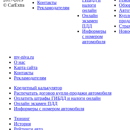
Контакты
© CarExtra
налоги
Обзо
Рекламодателям
онлайн
Авто
Онлайн
Купл
экзамен
прод
ПДД
Стра
Информеры
Ново
с номером
автомобиля
my-niva.ru
О нас
Карта сайта
Контакты
Рекламодателям
Кредитный калькулятор
Распечатать договор купли-продажи автомобиля
Оплатить штрафы ГИБДД и налоги онлайн
Онлайн экзамен ПДД
Информеры с номером автомобиля
Тюнинг
История
Рейтинги авто