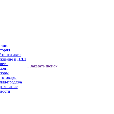
нинг
тория
йтинги авто
ждение и ПДД
веты
1
Заказать звонок
монт
зоры
тотовары
пля-продажа
рахование
вости