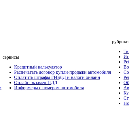
рубрики
Тю
Ис
сервисы
Ре
Кредитный калькулятор
Во
Распечатать договор купли-продажи автомобиля
Со
Оплатить штрафы ГИБДД и налоги онлайн
Ре
Онлайн экзамен ПДД
Об
м
Информеры с номером автомобиля
Ав
Ку
Ст
Но