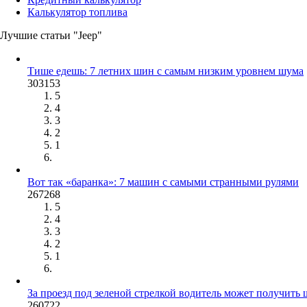
Калькулятор топлива
Лучшие статьи "Jeep"
Тише едешь: 7 летних шин с самым низким уровнем шума
303153
5
4
3
2
1
Вот так «баранка»: 7 машин с самыми странными рулями
267268
5
4
3
2
1
За проезд под зеленой стрелкой водитель может получить
260722