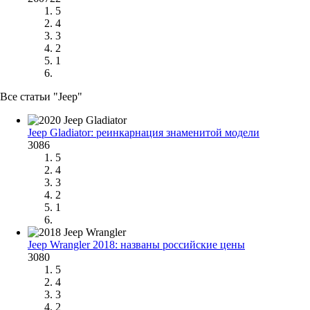
5
4
3
2
1
Все статьи "Jeep"
Jeep Gladiator: реинкарнация знаменитой модели
3086
5
4
3
2
1
Jeep Wrangler 2018: названы российские цены
3080
5
4
3
2