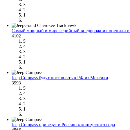
3
2
1
Самый мощный в мире серийный внедорожник оценили в 
4102
5
4
3
2
1
Jeep Compass будут поставлять в РФ из Мексики
3993
5
4
3
2
1
Jeep Compass привезут в Россию к концу этого года
4566