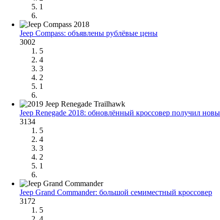
1
Jeep Compass: объявлены рублёвые цены
3002
5
4
3
2
1
Jeep Renegade 2018: обновлённый кроссовер получил нов
3134
5
4
3
2
1
Jeep Grand Commander: большой семиместный кроссовер
3172
5
4