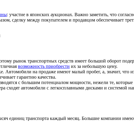
ины
: участие в японских аукционах. Важно заметить, что соглас
азом, сделку между покупателем и продавцом обеспечивает трет
й
оэтому рынок транспортных средств имеет большой оборот под
 отличная
возможность приобрести
их за небольшую цену.
е. Автомобили на продаже имеют малый пробег, а, значит, что 
чивает гарантию качества.
водятся с большим потенциалом мощности, нежели те, которые 
а сходят автомобили с легкосплавными дисками и системой нав
ысяч единиц транспорта каждый месяц. Большие компании имею