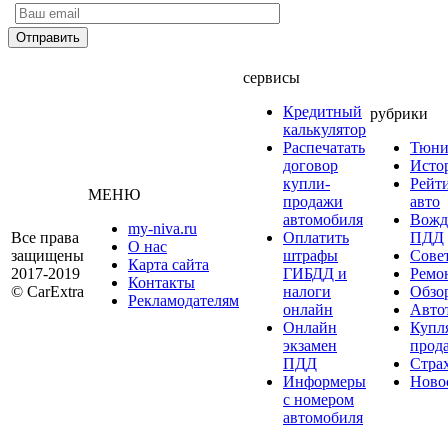
сервисы
Кредитный
рубрики
калькулятор
Распечатать
Тюни
договор
Исто
купли-
Рейт
МЕНЮ
продажи
авто
автомобиля
Вожд
my-niva.ru
Все права
Оплатить
ПДД
О нас
защищены
штрафы
Сове
Карта сайта
2017-2019
ГИБДД и
Ремо
Контакты
© CarExtra
налоги
Обзо
Рекламодателям
онлайн
Авто
Онлайн
Купл
экзамен
прод
ПДД
Стра
Информеры
Ново
с номером
автомобиля