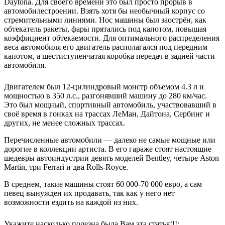
Daytona. Для своего времени это был просто прорыв в
автомобилестроении. Взять хотя бы необычный корпус со
стремительными линиями. Нос машины был заострён, как
обтекатель ракеты, фары прятались под капотом, повышая
коэффициент обтекаемости. Для оптимального распределения
веса автомобиля его двигатель располагался под передним
капотом, а шестиступенчатая коробка передач в задней части
автомобиля.
Двигателем был 12-цилиндровый монстр объемом 4.3 л и
мощностью в 350 л.с., разгонявший машину до 280 км/час.
Это был мощный, спортивный автомобиль, участвовавший в
своё время в гонках на трассах ЛеМан, Дайтона, Сербинг и
других, не менее сложных трассах.
Перечисленные автомобили — далеко не самые мощные или
дорогие в коллекции артиста. В его гараже стоят настоящие
шедевры автоиндустрии девять моделей Bentley, четыре Aston
Martin, три Ferrari и два Rolls-Royce.
В среднем, такие машины стоят 60 000-70 000 евро, а сам
певец вынужден их продавать, так как у него нет
возможности ездить на каждой из них.
Укажите насколько полезна была Вам эта статья!!!: