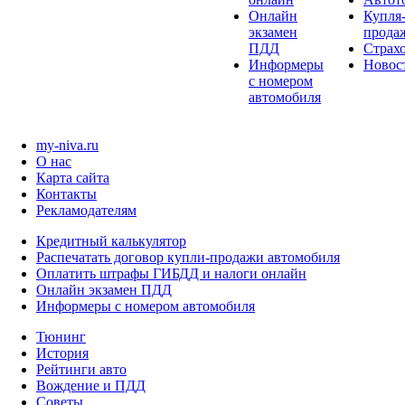
Онлайн
Купля
экзамен
прода
ПДД
Страх
Информеры
Новос
с номером
автомобиля
my-niva.ru
О нас
Карта сайта
Контакты
Рекламодателям
Кредитный калькулятор
Распечатать договор купли-продажи автомобиля
Оплатить штрафы ГИБДД и налоги онлайн
Онлайн экзамен ПДД
Информеры с номером автомобиля
Тюнинг
История
Рейтинги авто
Вождение и ПДД
Советы