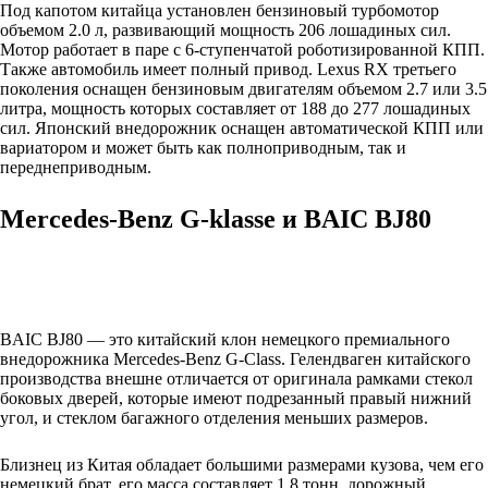
Под капотом китайца установлен бензиновый турбомотор
объемом 2.0 л, развивающий мощность 206 лошадиных сил.
Мотор работает в паре с 6-ступенчатой роботизированной КПП.
Также автомобиль имеет полный привод. Lexus RX третьего
поколения оснащен бензиновым двигателям объемом 2.7 или 3.5
литра, мощность которых составляет от 188 до 277 лошадиных
сил. Японский внедорожник оснащен автоматической КПП или
вариатором и может быть как полноприводным, так и
переднеприводным.
Mercedes-Benz G-klasse и BAIC BJ80
BAIC BJ80 — это китайский клон немецкого премиального
внедорожника Mercedes-Benz G-Class. Гелендваген китайского
производства внешне отличается от оригинала рамками стекол
боковых дверей, которые имеют подрезанный правый нижний
угол, и стеклом багажного отделения меньших размеров.
Близнец из Китая обладает большими размерами кузова, чем его
немецкий брат, его масса составляет 1.8 тонн, дорожный