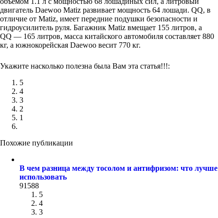
объемом 1.1 л с мощностью 68 лошадиных сил, а литровый
двигатель Daewoo Matiz развивает мощность 64 лошади. QQ, в
отличие от Matiz, имеет передние подушки безопасности и
гидроусилитель руля. Багажник Matiz вмещает 155 литров, а
QQ — 165 литров, масса китайского автомобиля составляет 880
кг, а южнокорейская Daewoo весит 770 кг.
Укажите насколько полезна была Вам эта статья!!!:
5
4
3
2
1
Похожие публикации
В чем разница между тосолом и антифризом: что лучше
использовать
91588
5
4
3