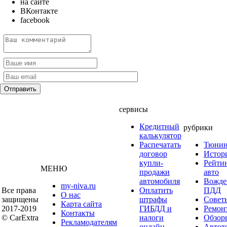
на сайте
ВКонтакте
facebook
сервисы
Кредитный
рубрики
калькулятор
Распечатать
Тюнин
договор
Истор
купли-
Рейти
МЕНЮ
продажи
авто
автомобиля
Вожде
my-niva.ru
Все права
Оплатить
ПДД
О нас
защищены
штрафы
Совет
Карта сайта
2017-2019
ГИБДД и
Ремон
Контакты
© CarExtra
налоги
Обзор
Рекламодателям
онлайн
Автот