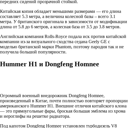
передних сидений прозрачной стойкой.
Китайская копия обладает меньшими размерами — его длина
составляет 5.3 метра, а величина колесной базы – всего 3.1
метра. У британского оригинала в зависимости от модификации
длина от 5.8 до 6 метров, а колесная база от 3.5 до 3.8 метров.
Английская компания Rolls-Royce подала иск против китайской
компании из-за визуального сходства седана Geely GE с
моделью британской марки Phantom, поэтому пародия так и не
получила большой популярности.
Hummer H1 и Dongfeng Homnee
Огромный военный внедорожник Dongfeng Homnee,
произведенный в Китае, почти полностью повторяет пропорции
американского Hummer H1. Внешние отличия китайского клона
— это прямоугольные фары, броская большая эмблема из хрома
и иероглифы на решетке радиатора.
Под капотом Dongfeng Homnee установлен турбодизель V8