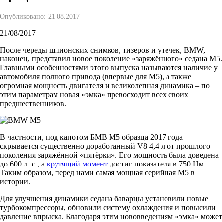
Опубликовано:
21.08.2017
21/08/2017
После череды шпионских снимков, тизеров и утечек, BMW,
наконец, представил новое поколение «заряжённого» седана M5.
Главными особенностями этого выпуска называются наличие у
автомобиля полного привода (впервые для M5), а также
огромная мощность двигателя и великолепная динамика – по
этим параметрам новая «эмка» превосходит всех своих
предшественников.
В частности, под капотом БМВ M5 образца 2017 года
скрывается существенно доработанный V8 4,4 л от прошлого
поколения заряжённой «пятёрки». Его мощность была доведена
до 600 л. с., а
крутящий момент
достиг показателя в 750 Нм.
Таким образом, перед нами самая мощная серийная M5 в
истории.
Для улучшения динамики седана баварцы установили новые
турбокомпрессоры, обновили систему охлаждения и повысили
давление впрыска. Благодаря этим нововведениям «эмка» может