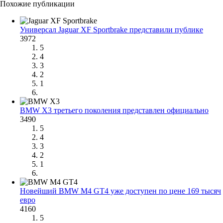
Похожие публикации
Универсал Jaguar XF Sportbrake представили публике
3972
5
4
3
2
1
BMW X3 третьего поколения представлен официально
3490
5
4
3
2
1
Новейший BMW M4 GT4 уже доступен по цене 169 тысяч
евро
4160
5