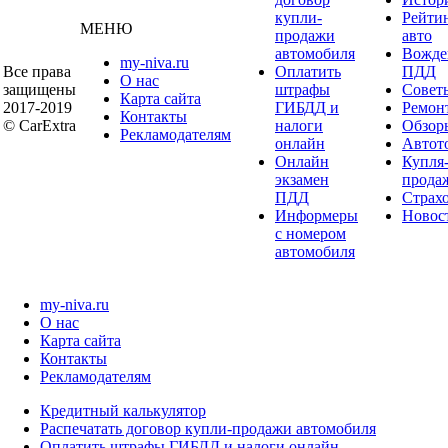
купли-
Рейти
МЕНЮ
продажи
авто
автомобиля
Вожде
my-niva.ru
Все права
Оплатить
ПДД
О нас
защищены
штрафы
Совет
Карта сайта
2017-2019
ГИБДД и
Ремон
Контакты
© CarExtra
налоги
Обзор
Рекламодателям
онлайн
Автот
Онлайн
Купля
экзамен
прода
ПДД
Страх
Информеры
Новос
с номером
автомобиля
my-niva.ru
О нас
Карта сайта
Контакты
Рекламодателям
Кредитный калькулятор
Распечатать договор купли-продажи автомобиля
Оплатить штрафы ГИБДД и налоги онлайн