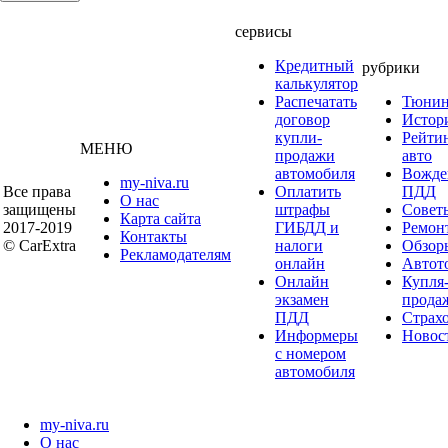
сервисы
Кредитный
рубрики
калькулятор
Распечатать
Тюнин
договор
Истор
купли-
Рейти
МЕНЮ
продажи
авто
автомобиля
Вожде
my-niva.ru
Все права
Оплатить
ПДД
О нас
защищены
штрафы
Совет
Карта сайта
2017-2019
ГИБДД и
Ремон
Контакты
© CarExtra
налоги
Обзор
Рекламодателям
онлайн
Автот
Онлайн
Купля
экзамен
прода
ПДД
Страх
Информеры
Новос
с номером
автомобиля
my-niva.ru
О нас