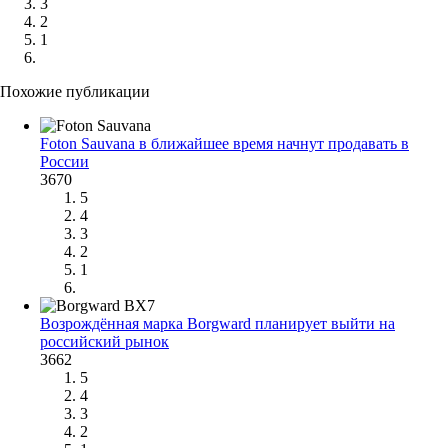
3
2
1
Похожие публикации
Foton Sauvana в ближайшее время начнут продавать в
России
3670
5
4
3
2
1
Возрождённая марка Borgward планирует выйти на
российский рынок
3662
5
4
3
2