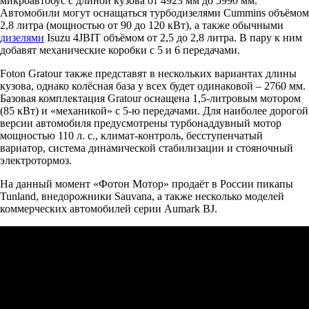
микроавтобус с длиной кузова от 4923 мм до 5990 мм.
Автомобили могут оснащаться турбодизелями Cummins объёмом
2,8 литра (мощностью от 90 до 120 кВт), а также обычными
дизелями
Isuzu 4JBIT объёмом от 2,5 до 2,8 литра. В пару к ним
добавят механические коробки с 5 и 6 передачами.
Foton Gratour также представят в нескольких вариантах длины
кузова, однако колёсная база у всех будет одинаковой – 2760 мм.
Базовая комплектация Gratour оснащена 1,5-литровым мотором
(85 кВт) и «механикой» с 5-ю передачами. Для наиболее дорогой
версии автомобиля предусмотрены турбонаддувный мотор
мощностью 110 л. с., климат-контроль, бесступенчатый
вариатор, система динамической стабилизации и стояночный
электротормоз.
На данный момент «Фотон Мотор» продаёт в России пикапы
Tunland, внедорожники Sauvana, а также несколько моделей
коммерческих автомобилей серии Aumark BJ.