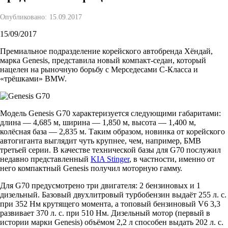
Опубликовано:
15.09.2017
15/09/2017
Премиальное подразделение корейского автобренда Хёндай,
марка Genesis, представила новый компакт-седан, который
нацелен на рыночную борьбу с Мерседесами C-Класса и
«трёшками» BMW.
Модель Genesis G70 характеризуется следующими габаритами:
длина — 4,685 м, ширина — 1,850 м, высота — 1,400 м,
колёсная база — 2,835 м. Таким образом, новинка от корейского
автогиганта выглядит чуть крупнее, чем, например, БМВ
третьей серии. В качестве технической базы для G70 послужил
недавно представленный
KIA Stinger
, в частности, именно от
него компактный Genesis получил моторную гамму.
Для G70 предусмотрено три двигателя: 2 бензиновых и 1
дизельный. Базовый двухлитровый турбобензин выдаёт 255 л. с.
при 352 Нм крутящего момента, а топовый бензиновый V6 3,3
развивает 370 л. с. при 510 Нм. Дизельный мотор (первый в
истории марки Genesis) объёмом 2,2 л способен выдать 202 л. с.