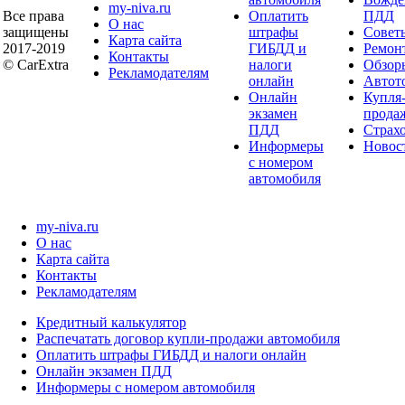
my-niva.ru
Все права
Оплатить
ПДД
О нас
защищены
штрафы
Совет
Карта сайта
2017-2019
ГИБДД и
Ремон
Контакты
© CarExtra
налоги
Обзор
Рекламодателям
онлайн
Автот
Онлайн
Купля
экзамен
прода
ПДД
Страх
Информеры
Новос
с номером
автомобиля
my-niva.ru
О нас
Карта сайта
Контакты
Рекламодателям
Кредитный калькулятор
Распечатать договор купли-продажи автомобиля
Оплатить штрафы ГИБДД и налоги онлайн
Онлайн экзамен ПДД
Информеры с номером автомобиля