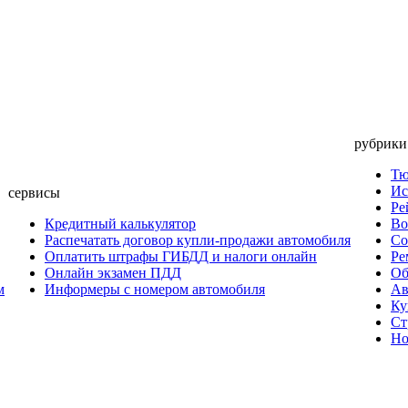
рубрики
Тю
Ис
сервисы
Ре
Кредитный калькулятор
Во
Распечатать договор купли-продажи автомобиля
Со
Оплатить штрафы ГИБДД и налоги онлайн
Ре
Онлайн экзамен ПДД
Об
м
Информеры с номером автомобиля
Ав
Ку
Ст
Но