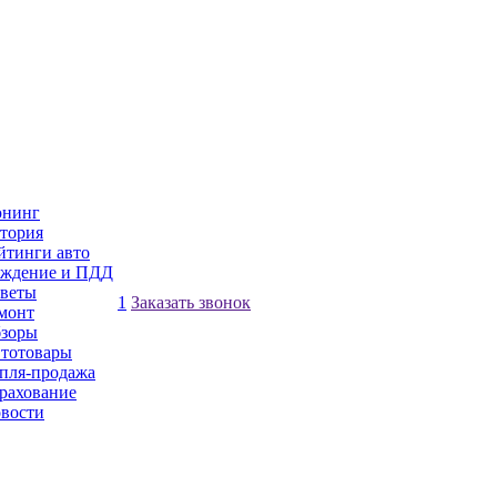
нинг
тория
йтинги авто
ждение и ПДД
веты
1
Заказать звонок
монт
зоры
тотовары
пля-продажа
рахование
вости