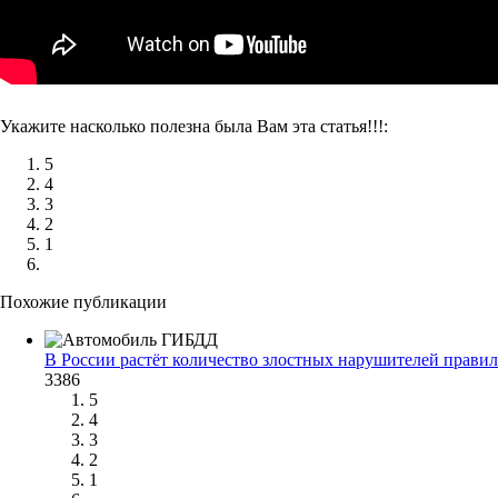
Укажите насколько полезна была Вам эта статья!!!:
5
4
3
2
1
Похожие публикации
В России растёт количество злостных нарушителей прави
3386
5
4
3
2
1