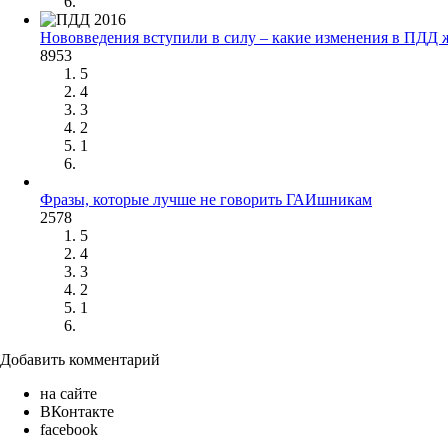
Нововведения вступили в силу – какие изменения в ПДД ж
8953
5
4
3
2
1
Фразы, которые лучше не говорить ГАИшникам
2578
5
4
3
2
1
Добавить комментарий
на сайте
ВКонтакте
facebook