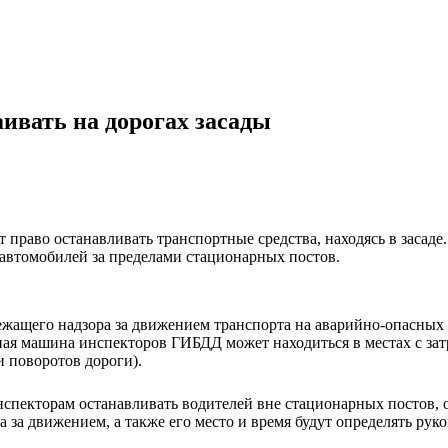
вать на дорогах засады
т право останавливать транспортные средства, находясь в засад
автомобилей за пределами стационарных постов.
лежащего надзора за движением транспорта на аварийно-опасных с
я машина инспекторов ГИБДД может находиться в местах с затр
 поворотов дороги).
спекторам останавливать водителей вне стационарных постов, о
 за движением, а также его место и время будут определять ру