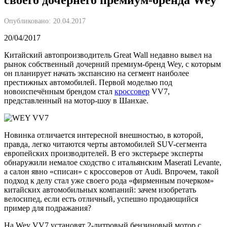
Опубликовано:
20.04.2017
20/04/2017
Китайский автопроизводитель Great Wall недавно вывел на
рынок собственный дочерний премиум-бренд Wey, с которым
он планирует начать экспансию на сегмент наиболее
престижных автомобилей. Первой моделью под
новоиспечённым брендом стал
кроссовер
VV7,
представленный на мотор-шоу в Шанхае.
Новинка отличается интересной внешностью, в которой,
правда, легко читаются черты автомобилей SUV-сегмента
европейских производителей. В его экстерьере эксперты
обнаружили немалое сходство с итальянским Maserati Levante,
а салон явно «списан» с кроссоверов от Audi. Впрочем, такой
подход к делу стал уже своего рода «фирменным почерком»
китайских автомобильных компаний: зачем изобретать
велосипед, если есть отличный, успешно продающийся
пример для подражания?
На Wey VV7 установят 2-литровый бензиновый мотор с