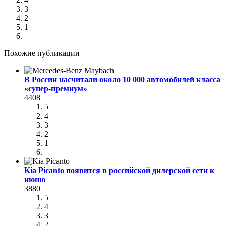
3
2
1
Похожие публикации
В России насчитали около 10 000 автомобилей класса
«супер-премиум»
4408
5
4
3
2
1
Kia Picanto появится в российской дилерской сети к
июню
3880
5
4
3
2