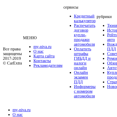
сервисы
Кредитный
рубрики
калькулятор
Распечатать
Тюни
договор
Исто
купли-
Рейт
МЕНЮ
продажи
авто
автомобиля
Вожд
my-niva.ru
Все права
Оплатить
ПДД
О нас
защищены
штрафы
Сове
Карта сайта
2017-2019
ГИБДД и
Ремо
Контакты
© CarExtra
налоги
Обзо
Рекламодателям
онлайн
Авто
Онлайн
Купл
экзамен
прод
ПДД
Стра
Информеры
Ново
с номером
автомобиля
my-niva.ru
О нас