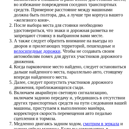
во избежание повреждения соседних транспортных
средств. Примерное расстояние между машинами
должна быть полтора, два, а лучше три корпуса вашего
«железного коня».
После выбора места для стоянки необходимо
удостовериться, что знаки и дорожная разметка не
запрещают стоянку в выбранном вами месте.
А также следует обратить внимание на выезды из
дворов и прилегающих территорий, пешеходные и
велосипедные дорожки
. Чтобы не создавать своим
автомобилям помех для других участников дорожного
движения.
Когда парковочное место найдено, следует остановиться
дальше найденного места, параллельно авто, стоящему
впереди найденного места.
Далее, следует пропустить участников дорожного
движения, приближающихся сзади.
Включаем аварийную световую сигнализацию,
включаем заднюю передачу и, убедившись в отсутствии
других транспортных средств на пути следования вашей
машины, приступаем к выполнению манёвра,
корректируя скорость перемещения авто педалью
сцепления и тормоза.
Медленно двигаясь задним ходом,
смотрим в зеркала
и
задние стёкла машины. Если вы сомневаетесь в