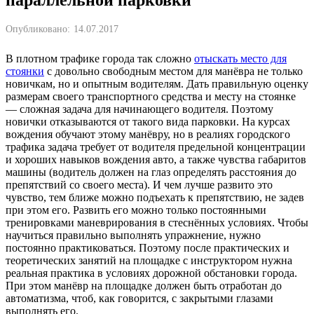
Опубликовано:
14.07.2017
В плотном трафике города так сложно
отыскать место для
стоянки
с довольно свободным местом для манёвра не только
новичкам, но и опытным водителям. Дать правильную оценку
размерам своего транспортного средства и месту на стоянке
— сложная задача для начинающего водителя. Поэтому
новички отказываются от такого вида парковки. На курсах
вождения обучают этому манёвру, но в реалиях городского
трафика задача требует от водителя предельной концентрации
и хороших навыков вождения авто, а также чувства габаритов
машины (водитель должен на глаз определять расстояния до
препятствий со своего места). И чем лучше развито это
чувство, тем ближе можно подъехать к препятствию, не задев
при этом его. Развить его можно только постоянными
тренировками маневрирования в стеснённых условиях. Чтобы
научиться правильно выполнять упражнение, нужно
постоянно практиковаться. Поэтому после практических и
теоретических занятий на площадке с инструктором нужна
реальная практика в условиях дорожной обстановки города.
При этом манёвр на площадке должен быть отработан до
автоматизма, чтоб, как говорится, с закрытыми глазами
выполнять его.