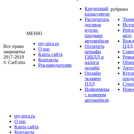
Кредитный
рубрики
калькулятор
Распечатать
Тюни
договор
Исто
купли-
Рейт
МЕНЮ
продажи
авто
автомобиля
Вожд
my-niva.ru
Все права
Оплатить
ПДД
О нас
защищены
штрафы
Сове
Карта сайта
2017-2019
ГИБДД и
Ремо
Контакты
© CarExtra
налоги
Обзо
Рекламодателям
онлайн
Авто
Онлайн
Купл
экзамен
прод
ПДД
Стра
Информеры
Ново
с номером
автомобиля
my-niva.ru
О нас
Карта сайта
Контакты