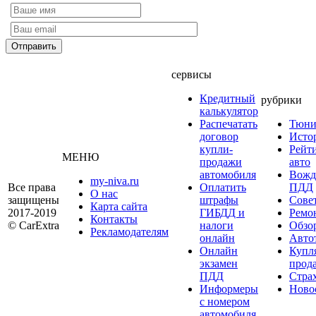
сервисы
Кредитный
рубрики
калькулятор
Распечатать
Тюни
договор
Исто
купли-
Рейт
МЕНЮ
продажи
авто
автомобиля
Вожд
my-niva.ru
Все права
Оплатить
ПДД
О нас
защищены
штрафы
Сове
Карта сайта
2017-2019
ГИБДД и
Ремо
Контакты
© CarExtra
налоги
Обзо
Рекламодателям
онлайн
Авто
Онлайн
Купл
экзамен
прод
ПДД
Стра
Информеры
Ново
с номером
автомобиля