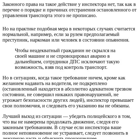
Законного права на такое действие у инспектора нет, так как в
перечне о порядке и причинах отстранения остановленного от
управления транспорта этого не прописано.
Но на практике подобная мера в некоторых случаях считается
нормальной, например, если за рулем предполагаемый
преступник, наркоман или человек в состоянии опьянения.
Чтобы неадекватный гражданин не скрылся на
своей машине и не спровоцировал аварию в
дальнейшем, сотрудники ДПС исключают такую
возможность, взяв под контроль транспорт.
Но в ситуациях, когда такое требование ничем, кроме как
желанием надавить на водителя, не подкреплено
(остановленный находится в абсолютно адекватном трезвом
состоянии, не совершил никаких правонарушений, не
угрожает безопасности других людей), инспектор превышает
свои полномочия, и следовать его указанию вы не обязаны.
Лучший выход из ситуации — убедить полицейского в том,
что вы не намерены продолжать движение, следуя его
законным требованиям. В случае если инспектора ваше
полное неповиновение не устраивает, следует позвонить в
дежурную часть и объяснить произошедшее.