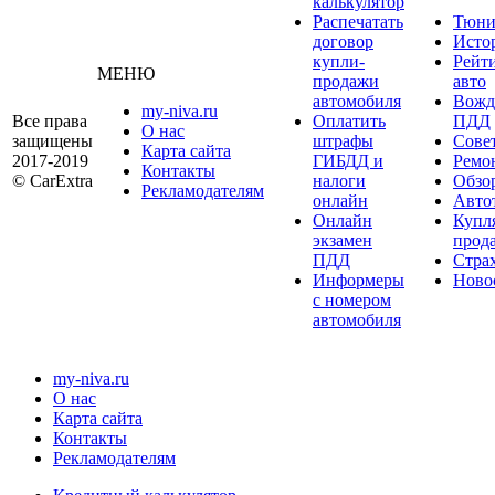
калькулятор
Распечатать
Тюни
договор
Исто
купли-
Рейт
МЕНЮ
продажи
авто
автомобиля
Вожд
my-niva.ru
Все права
Оплатить
ПДД
О нас
защищены
штрафы
Сове
Карта сайта
2017-2019
ГИБДД и
Ремо
Контакты
© CarExtra
налоги
Обзо
Рекламодателям
онлайн
Авто
Онлайн
Купл
экзамен
прод
ПДД
Стра
Информеры
Ново
с номером
автомобиля
my-niva.ru
О нас
Карта сайта
Контакты
Рекламодателям