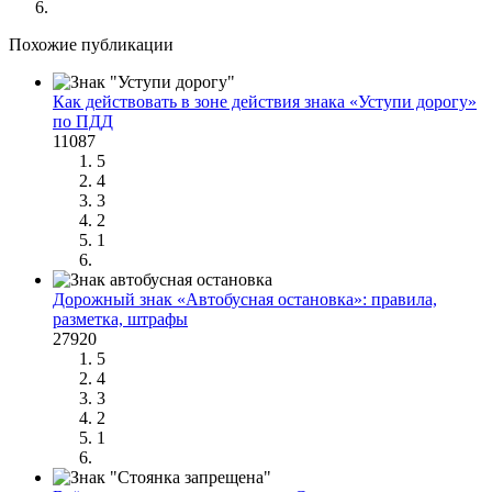
Похожие публикации
Как действовать в зоне действия знака «Уступи дорогу»
по ПДД
11087
5
4
3
2
1
Дорожный знак «Автобусная остановка»: правила,
разметка, штрафы
27920
5
4
3
2
1