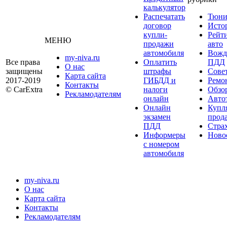
калькулятор
Распечатать
Тюни
договор
Исто
купли-
Рейт
МЕНЮ
продажи
авто
автомобиля
Вожд
my-niva.ru
Все права
Оплатить
ПДД
О нас
защищены
штрафы
Сове
Карта сайта
2017-2019
ГИБДД и
Ремо
Контакты
© CarExtra
налоги
Обзо
Рекламодателям
онлайн
Авто
Онлайн
Купл
экзамен
прод
ПДД
Стра
Информеры
Ново
с номером
автомобиля
my-niva.ru
О нас
Карта сайта
Контакты
Рекламодателям