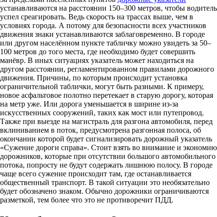
устанавливаются на расстоянии 150–300 метров, чтобы водитель
успел среагировать. Ведь скорость на трассах выше, чем в
условиях города. А потому для безопасности всех участников
движения знаки устанавливаются заблаговременно. В городе
или другом населённом пункте табличку можно увидеть за 50–
100 метров до того места, где необходимо будет совершить
манёвр. В иных ситуациях указатель может находиться на
другом расстоянии, регламентированном правилами дорожного
движения. Причины, по которым происходит установка
ограничительной таблички, могут быть разными. К примеру,
новое асфальтовое полотно перетекает в старую дорогу, которая
на метр уже. Или дорога уменьшается в ширине из-за
искусственных сооружений, таких как мост или путепровод.
Также при выезде на магистраль для разгона автомобиля, перед
вклиниванием в поток, предусмотрена разгонная полоса, об
окончании которой будет сигнализировать дорожный указатель
«Сужение дороги справа». Стоит взять во внимание и экономию
дорожников, которые при отсутствии большого автомобильного
потока, попросту не будут содержать лишнюю полосу. В городе
чаще всего сужение происходит там, где останавливается
общественный транспорт. В такой ситуации это необязательно
будет обозначено знаком. Обычно дорожники ограничиваются
разметкой, тем более что это не противоречит ПДД.