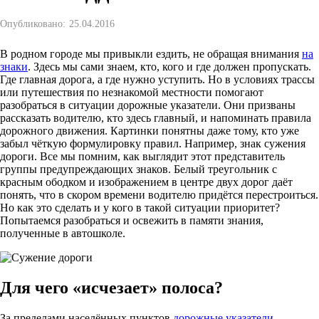
Опубликовано:
25.04.2016
В родном городе мы привыкли ездить, не обращая внимания
на
знаки
. Здесь мы сами знаем, кто, кого и где должен пропускать.
Где главная дорога, а где нужно уступить. Но в условиях трассы
или путешествия по незнакомой местности помогают
разобраться в ситуации дорожные указатели. Они призваны
рассказать водителю, кто здесь главный, и напоминать правила
дорожного движения. Картинки понятны даже тому, кто уже
забыл чёткую формулировку правил. Например, знак сужения
дороги. Все мы помним, как выглядит этот представитель
группы предупреждающих знаков. Белый треугольник с
красным ободком и изображением в центре двух дорог даёт
понять, что в скором времени водителю придётся перестроиться.
Но как это сделать и у кого в такой ситуации приоритет?
Попытаемся разобраться и освежить в памяти знания,
полученные в автошколе.
Для чего «исчезает» полоса?
За пределами населённых пунктов
дорожные указатели