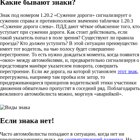
Какие бывают знаки?
Знак под номером 1.20.2 «Сужение дороги» сигнализирует о
сужении справа и противоположен значению таблички 1.20.3
«Сужение дороги слева». ПДД дают чёткое объяснение того, кто
уступает при сужении дороги. Как стоит действовать, если
такой указатель попал в поле зрения? Существуют ли правила
проезда? Кто должен уступить? В этой ситуации преимущество
имеет тот водитель, на чью полосу будет совершенно
перестроение. То есть нужно дождаться момента, когда появится
«окно» между автомобилями, и, предварительно сигнализируя о
предстоящем манёвре указателем поворота, совершить
перестроение. Если же дорога, на которой установлен
этот знак
,
перегружена, например там пробка или затор, то
придерживающиеся принципов водительской этики участники
движения обязательно пропустят в соседний ряд. Поблагодарить
вежливого автомобилиста можно, моргнув «аварийкой».
Если знака нет!
Часто автомобилисты попадают в ситуацию, когда нет ни
предупреждающего знака, ни
соответствующей разметки
. На