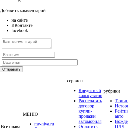
Добавить комментарий
на сайте
ВКонтакте
facebook
сервисы
Кредитный
рубрики
калькулятор
Распечатать
Тюнин
договор
Истор
купли-
Рейти
МЕНЮ
продажи
авто
автомобиля
Вожде
my-niva.ru
Все права
Оплатить
ПДД