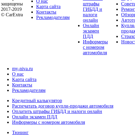
О нас
защищены
штрафы
Совет
Карта сайта
2017-2019
ГИБДД и
Ремон
Контакты
© CarExtra
налоги
Обзор
Рекламодателям
онлайн
Автот
Онлайн
Купля
экзамен
прода
ПДД
Страх
Информеры
Новос
с номером
автомобиля
my-niva.ru
О нас
Карта сайта
Контакты
Рекламодателям
Кредитный калькулятор
Распечатать договор купли-продажи автомобиля
Оплатить штрафы ГИБДД и налоги онлайн
Онлайн экзамен ПДД
Информеры с номером автомобиля
Тюнинг