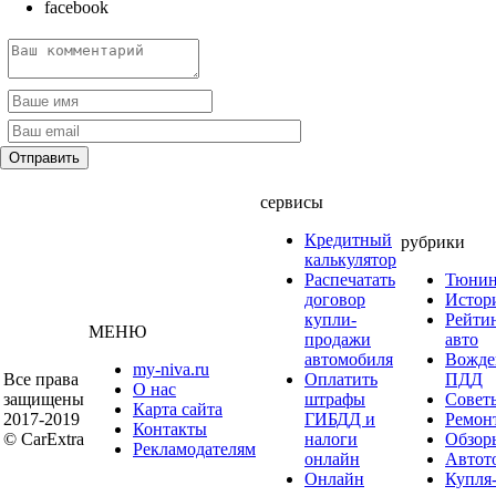
facebook
сервисы
Кредитный
рубрики
калькулятор
Распечатать
Тюнин
договор
Истор
купли-
Рейти
МЕНЮ
продажи
авто
автомобиля
Вожде
my-niva.ru
Все права
Оплатить
ПДД
О нас
защищены
штрафы
Совет
Карта сайта
2017-2019
ГИБДД и
Ремон
Контакты
© CarExtra
налоги
Обзор
Рекламодателям
онлайн
Автот
Онлайн
Купля