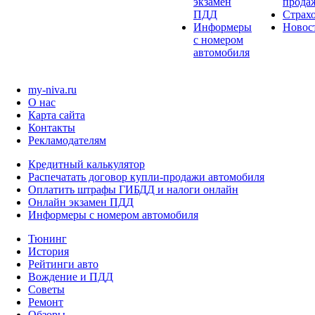
экзамен
прода
ПДД
Страх
Информеры
Новос
с номером
автомобиля
my-niva.ru
О нас
Карта сайта
Контакты
Рекламодателям
Кредитный калькулятор
Распечатать договор купли-продажи автомобиля
Оплатить штрафы ГИБДД и налоги онлайн
Онлайн экзамен ПДД
Информеры с номером автомобиля
Тюнинг
История
Рейтинги авто
Вождение и ПДД
Советы
Ремонт
Обзоры