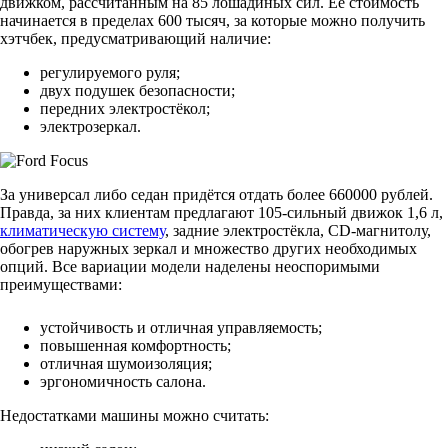
движком, рассчитанным на 85 лошадиных сил. Её стоимость
начинается в пределах 600 тысяч, за которые можно получить
хэтчбек, предусматривающий наличие:
регулируемого руля;
двух подушек безопасности;
передних электростёкол;
электрозеркал.
За универсал либо седан придётся отдать более 660000 рублей.
Правда, за них клиентам предлагают 105-сильный движок 1,6 л,
климатическую систему
, задние электростёкла, CD-магнитолу,
обогрев наружных зеркал и множество других необходимых
опций. Все вариации модели наделены неоспоримыми
преимуществами:
устойчивость и отличная управляемость;
повышенная комфортность;
отличная шумоизоляция;
эргономичность салона.
Недостатками машины можно считать: