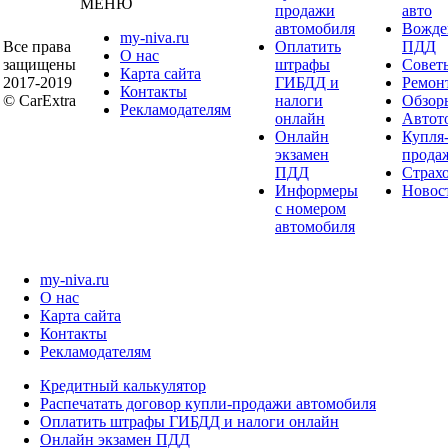
МЕНЮ
продажи
авто
автомобиля
Вожде
my-niva.ru
Все права
Оплатить
ПДД
О нас
защищены
штрафы
Совет
Карта сайта
2017-2019
ГИБДД и
Ремон
Контакты
© CarExtra
налоги
Обзор
Рекламодателям
онлайн
Автот
Онлайн
Купля
экзамен
прода
ПДД
Страх
Информеры
Новос
с номером
автомобиля
my-niva.ru
О нас
Карта сайта
Контакты
Рекламодателям
Кредитный калькулятор
Распечатать договор купли-продажи автомобиля
Оплатить штрафы ГИБДД и налоги онлайн
Онлайн экзамен ПДД