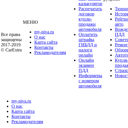
калькулятор
Распечатать
Тюнин
договор
Истор
купли-
Рейти
МЕНЮ
продажи
авто
автомобиля
Вожде
my-niva.ru
Все права
Оплатить
ПДД
О нас
защищены
штрафы
Совет
Карта сайта
2017-2019
ГИБДД и
Ремон
Контакты
© CarExtra
налоги
Обзор
Рекламодателям
онлайн
Автот
Онлайн
Купля
экзамен
прода
ПДД
Страх
Информеры
Новос
с номером
автомобиля
my-niva.ru
О нас
Карта сайта
Контакты
Рекламодателям