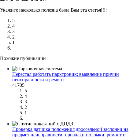
Укажите насколько полезна была Вам эта статья!!!:
5
4
3
2
1
Похожие публикации
Перестал работать парктроник: выявление причин
неисправности и ремонт
41705
5
4
3
2
1
Проверка датчика положения дроссельной заслонки на
предмет неисправности: признаки поломки, ремонт и