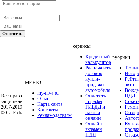
сервисы
Кредитный
рубрики
калькулятор
Распечатать
Тюнин
договор
Истор
купли-
Рейти
МЕНЮ
продажи
авто
автомобиля
Вожде
my-niva.ru
Все права
Оплатить
ПДД
О нас
защищены
штрафы
Совет
Карта сайта
2017-2019
ГИБДД и
Ремон
Контакты
© CarExtra
налоги
Обзор
Рекламодателям
онлайн
Автот
Онлайн
Купля
экзамен
прода
ПДД
Страх