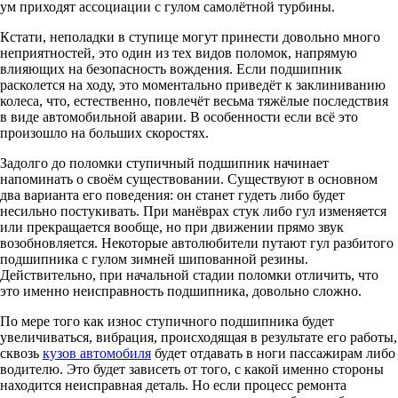
ум приходят ассоциации с гулом самолётной турбины.
Кстати, неполадки в ступице могут принести довольно много
неприятностей, это один из тех видов поломок, напрямую
влияющих на безопасность вождения. Если подшипник
расколется на ходу, это моментально приведёт к заклиниванию
колеса, что, естественно, повлечёт весьма тяжёлые последствия
в виде автомобильной аварии. В особенности если всё это
произошло на больших скоростях.
Задолго до поломки ступичный подшипник начинает
напоминать о своём существовании. Существуют в основном
два варианта его поведения: он станет гудеть либо будет
несильно постукивать. При манёврах стук либо гул изменяется
или прекращается вообще, но при движении прямо звук
возобновляется. Некоторые автолюбители путают гул разбитого
подшипника с гулом зимней шипованной резины.
Действительно, при начальной стадии поломки отличить, что
это именно неисправность подшипника, довольно сложно.
По мере того как износ ступичного подшипника будет
увеличиваться, вибрация, происходящая в результате его работы,
сквозь
кузов автомобиля
будет отдавать в ноги пассажирам либо
водителю. Это будет зависеть от того, с какой именно стороны
находится неисправная деталь. Но если процесс ремонта