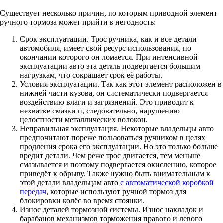
Существует несколько причин, по которым приводной элемент
ручного тормоза может прийти в негодность:
Срок эксплуатации. Трос ручника, как и все детали
автомобиля, имеет свой ресурс использования, по
окончании которого он ломается. При интенсивной
эксплуатации авто эта деталь подвергается большим
нагрузкам, что сокращает срок её работы.
Условия эксплуатации. Так как этот элемент расположен в
нижней части кузова, он систематически подвергается
воздействию влаги и загрязнений. Это приводит к
нехватке смазки и, следовательно, нарушению
целостности металлических волокон.
Неправильная эксплуатация. Некоторые владельцы авто
предпочитают пореже пользоваться ручником в целях
продления срока его эксплуатации. Но это только больше
вредит детали. Чем реже трос двигается, тем меньше
смазывается и поэтому подвергается окислению, которое
приведёт к обрыву. Также нужно быть внимательным к
этой детали владельцам авто
с автоматической коробкой
передач
, которые используют ручной тормоз для
блокировки колёс во время стоянки.
Износ деталей тормозной системы. Износ накладок и
барабанов механизмов торможения правого и левого