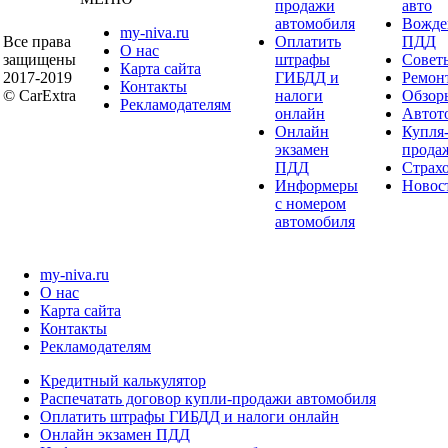
продажи
авто
автомобиля
Вожде
my-niva.ru
Все права
Оплатить
ПДД
О нас
защищены
штрафы
Совет
Карта сайта
2017-2019
ГИБДД и
Ремон
Контакты
© CarExtra
налоги
Обзор
Рекламодателям
онлайн
Автот
Онлайн
Купля
экзамен
прода
ПДД
Страх
Информеры
Новос
с номером
автомобиля
my-niva.ru
О нас
Карта сайта
Контакты
Рекламодателям
Кредитный калькулятор
Распечатать договор купли-продажи автомобиля
Оплатить штрафы ГИБДД и налоги онлайн
Онлайн экзамен ПДД