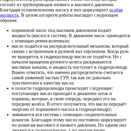
состоит из трубопроводов низкого и высокого давления.
Благодаря установленному насосу в них циркулирует
особая
жидкость
. В целом алгоритм работы выглядит следующим
образом:
поршневой насос под высоким давлением подаёт
жидкость (масло) в систему. В движение насос приводится
с помощью ремня коленвала;
масло подаётся на распределительный механизм, который
связан с встроенным в рулевой вал торсионом. Когда руль
не вращается, в гидроцилиндр масло не подаётся. Но с
началом вращения рулевого колеса раскрываются
масляные каналы, и жидкость поступает в гидроцилиндр.
Важно отметить, что именно распределитель считается
самой уязвимой частью ГУР, так как он довольно
чувствителен к качеству масла;
в полости гидроцилиндра происходит следующее:
поступающее масло приводит в движение шток и
поршень, которые, в свою очередь, передают его на
передние колёса. В итоге получается, что масло передаёт
энергию от поршневого насоса к гидроцилиндру;
замыкается вся система с помощью соединительных
шлангов. Благодаря этому масло постоянно циркулирует
по шлангам высокого и низкого давления. По одним оно
движется к гидроцилиндру, а по другим вновь