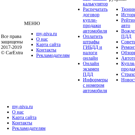
калькулятор
Распечатать
Тюнин
договор
Истор
купли-
Рейти
МЕНЮ
продажи
авто
автомобиля
Вожде
my-niva.ru
Все права
Оплатить
ПДД
О нас
защищены
штрафы
Совет
Карта сайта
2017-2019
ГИБДД и
Ремон
Контакты
© CarExtra
налоги
Обзор
Рекламодателям
онлайн
Автот
Онлайн
Купля
экзамен
прода
ПДД
Страх
Информеры
Новос
с номером
автомобиля
my-niva.ru
О нас
Карта сайта
Контакты
Рекламодателям