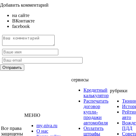
Добавить комментарий
на сайте
ВКонтакте
facebook
сервисы
Кредитный
рубрики
калькулятор
Распечатать
Тюнин
договор
Истор
купли-
Рейти
МЕНЮ
продажи
авто
автомобиля
Вожде
my-niva.ru
Все права
Оплатить
ПДД
О нас
защищены
штрафы
Совет