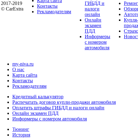
Карта сайта
2017-2019
ГИБДД и
Ремон
Контакты
© CarExtra
налоги
Обзор
Рекламодателям
онлайн
Автот
Онлайн
Купля
экзамен
прода
ПДД
Страх
Информеры
Новос
с номером
автомобиля
my-niva.ru
О нас
Карта сайта
Контакты
Рекламодателям
Кредитный калькулятор
Распечатать договор купли-продажи автомобиля
Оплатить штрафы ГИБДД и налоги онлайн
Онлайн экзамен ПДД
Информеры с номером автомобиля
Тюнинг
История