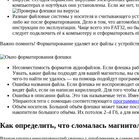
компьютерах и ноутбуках они установлены. Если же нет, 
Разные файловые системы у носителя и считывающего устр
либо же после форматирования. Дело в том, что автомоб
инструкции по эксплуатации. Чаще всего это FAT32, но б
следует подключить её к компьютеру и отформатировать е
Важно помнить! Форматирование удаляет все файлы с устройства
Несовместимость форматов аудиофайлов. Если флешка рабо
Узнать, какие файлы подходят для вашей магнитолы, вы с
чего-то найти не удалось — на помощь подойдут програм
Ошибка названия файла. Если флешка не воспроизводит оп
видят файл, если он написан кириллицей. Для того чтобы 
Ошибка в описании файла. Это так называемые теги. Имен
Убираются теги с помощью соответствующего
программно
Объём носителя. Большой объём флешки может также послу
накопители большого объёма. Их потолок 2–4 Гб, а для не
Как определить, что сломалась магнито
Вторая группа неисправностей связана с проблемами в самом п