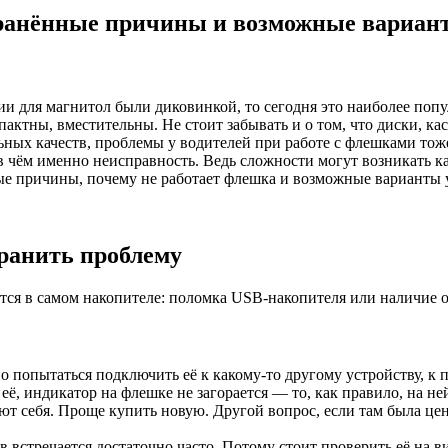
транённые причины и возможные вариан
ии для магнитол были диковинкой, то сегодня это наиболее попу
пактны, вместительны. Не стоит забывать и о том, что диски, 
ых качеств, проблемы у водителей при работе с флешками тоже
 в чём именно неисправность. Ведь сложности могут возникать к
е причины, почему не работает флешка и возможные варианты 
транить проблему
ется в самом накопителе: поломка USB-накопителя или наличие 
о попытаться подключить её к какому-то другому устройству, к п
её, индикатор на флешке не загорается — то, как правило, на н
дают себя. Проще купить новую. Другой вопрос, если там была ц
встречается достаточно часто. Потому стоит проверить её на 