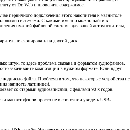
илиту от Dr. Web и проверить содержимое.
учае первичного подключения этого накопителя к магнитоле
айловыми системами. С какими именно можно найти в
явления нужной файловой системы для вашей автомагнитолы,
арительно скопировать на другой диск.
ко штук, то здесь проблема связана и форматом аудиофайлов.
росто закачивайте композиции в нужном формате. Если вдруг
 подписью файла. Проблема в том, что некоторые устройства не
ания написать латиницей.
ывает со старыми аудиозаписями, с файлами 90-х годов.
ели магнитофонов просто не в состоянии увидеть USB-
мается USB-разъём. Это связано с неаккуратным подключением и