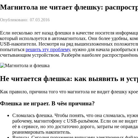
Магнитола не читает флешку: распрос
Опубликовано:
07.03.2016
Если несколько лет назад флешки в качестве носителя информац
который используется в автомагнитолах. Они более удобны, ком
USB-накопители. Несмотря на ряд вышеизложенных положительн
попытаться
решить эту проблему
, нужно для начала разобраться
считывающим устройством. Разберём наиболее распространённы
Не читается флешка: как выявить и ус
Как правило, причина того что магнитола не видит флешку кро
Флешка не играет. В чём причина?
Сломалась флешка. Чтобы понять, что она сломалась, нужн
рабочему, магнитофону с USB-разъёмом. Если он не видит 
её в сервисе, но это достаточно дорого, затраты не оправ
реанимировать накопитель.
Вирусы. Сегодня поражение вирусами электронных файлов 