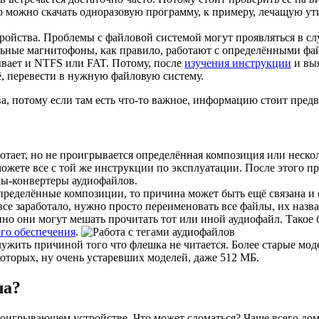
то можно скачать одноразовую программу, к примеру, лечащую ут
ойства. Проблемы с файловой системой могут проявляться в сл
ильные магнитофоны, как правило, работают с определёнными ф
ывает и NTFS или FAT. Потому, после
изучения инструкции
и вы
ё, перевести в нужную файловую систему.
, потому если там есть что-то важное, информацию стоит предв
тает, но не проигрывается определённая композиция или несколь
можете все с той же инструкции по эксплуатации. После этого п
мы-конвертеры аудиофайлов.
ределённые композиции, то причина может быть ещё связана и с
все заработало, нужно просто переименовать все файлы, их назв
но они могут мешать прочитать тот или иной аудиофайл. Такое б
го обеспечения
.
жить причиной того что флешка не читается. Более старые мод
которых, ну очень устаревших моделей, даже 512 МБ.
ла?
роигрывающем устройстве. Что может сломаться? Чаще всего ло