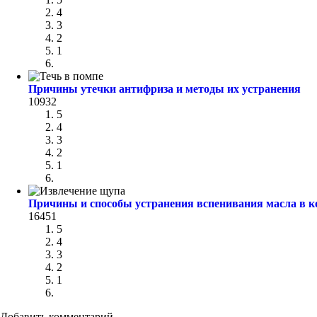
4
3
2
1
Причины утечки антифриза и методы их устранения
10932
5
4
3
2
1
Причины и способы устранения вспенивания масла в к
16451
5
4
3
2
1
Добавить комментарий