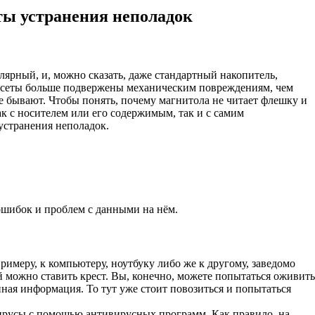
ты устранения неполадок
лярный, и, можно сказать, даже стандартный накопитель,
кассеты больше подвержены механическим повреждениям, чем
 бывают. Чтобы понять, почему магнитола не читает флешку и
ак с носителем или его содержимым, так и с самим
устранения неполадок.
ошибок и проблем с данными на нём.
римеру, к компьютеру, ноутбуку либо же к другому, заведомо
ей можно ставить крест. Вы, конечно, можете попытаться оживить
енная информация. То тут уже стоит повозиться и попытаться
вирусы с помощью антивирусных программ. Как правило, на