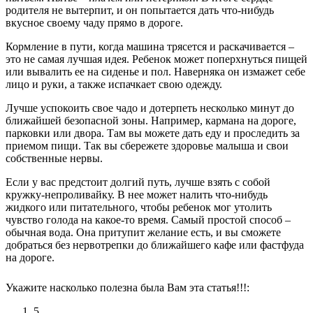
родителя не вытерпит, и он попытается дать что-нибудь
вкусное своему чаду прямо в дороге.
Кормление в пути, когда машина трясется и раскачивается –
это не самая лучшая идея. Ребенок может поперхнуться пищей
или вывалить ее на сиденье и пол. Наверняка он измажет себе
лицо и руки, а также испачкает свою одежду.
Лучше успокоить свое чадо и дотерпеть несколько минут до
ближайшей безопасной зоны. Например, кармана на дороге,
парковки или двора. Там вы можете дать еду и проследить за
приемом пищи. Так вы сбережете здоровье малыша и свои
собственные нервы.
Если у вас предстоит долгий путь, лучше взять с собой
кружку-непроливайку. В нее может налить что-нибудь
жидкого или питательного, чтобы ребенок мог утолить
чувство голода на какое-то время. Самый простой способ –
обычная вода. Она притупит желание есть, и вы сможете
добраться без нервотрепки до ближайшего кафе или фастфуда
на дороге.
Укажите насколько полезна была Вам эта статья!!!:
5