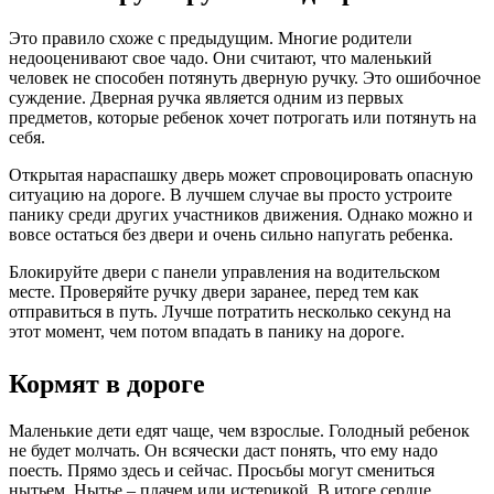
Это правило схоже с предыдущим. Многие родители
недооценивают свое чадо. Они считают, что маленький
человек не способен потянуть дверную ручку. Это ошибочное
суждение. Дверная ручка является одним из первых
предметов, которые ребенок хочет потрогать или потянуть на
себя.
Открытая нараспашку дверь может спровоцировать опасную
ситуацию на дороге. В лучшем случае вы просто устроите
панику среди других участников движения. Однако можно и
вовсе остаться без двери и очень сильно напугать ребенка.
Блокируйте двери с панели управления на водительском
месте. Проверяйте ручку двери заранее, перед тем как
отправиться в путь. Лучше потратить несколько секунд на
этот момент, чем потом впадать в панику на дороге.
Кормят в дороге
Маленькие дети едят чаще, чем взрослые. Голодный ребенок
не будет молчать. Он всячески даст понять, что ему надо
поесть. Прямо здесь и сейчас. Просьбы могут смениться
нытьем. Нытье – плачем или истерикой. В итоге сердце