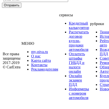
сервисы
Кредитный
рубрики
калькулятор
Распечатать
Тюни
договор
Исто
купли-
Рейт
МЕНЮ
продажи
авто
автомобиля
Вожд
my-niva.ru
Все права
Оплатить
ПДД
О нас
защищены
штрафы
Сове
Карта сайта
2017-2019
ГИБДД и
Ремо
Контакты
© CarExtra
налоги
Обзо
Рекламодателям
онлайн
Авто
Онлайн
Купл
экзамен
прод
ПДД
Стра
Информеры
Ново
с номером
автомобиля