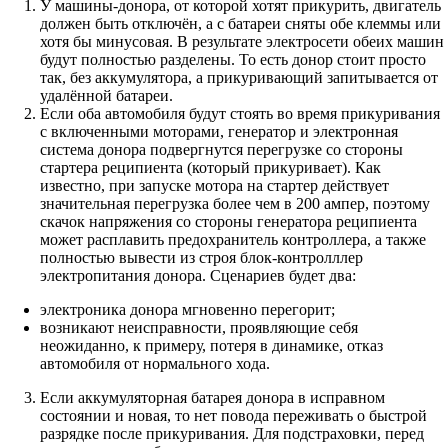
У машины-донора, от которой хотят прикурить, двигатель
должен быть отключён, а с батареи сняты обе клеммы или
хотя бы минусовая. В результате электросети обеих машин
будут полностью разделены. То есть донор стоит просто
так, без аккумулятора, а прикуривающий запитывается от
удалённой батареи.
Если оба автомобиля будут стоять во время прикуривания
с включенными моторами, генератор и электронная
система донора подвергнутся перегрузке со стороны
стартера реципиента (который прикуривает). Как
известно, при запуске мотора на стартер действует
значительная перегрузка более чем в 200 ампер, поэтому
скачок напряжения со стороны генератора реципиента
может расплавить предохранитель контроллера, а также
полностью вывести из строя блок-контролллер
электропитания донора. Сценариев будет два:
электроника донора мгновенно перегорит;
возникают неисправности, проявляющие себя
неожиданно, к примеру, потеря в динамике, отказ
автомобиля от нормального хода.
Если аккумуляторная батарея донора в исправном
состоянии и новая, то нет повода переживать о быстрой
разрядке после прикуривания. Для подстраховки, перед