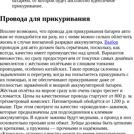
батареей, от которой будет абсолютно идентичное
прикуривание.
Провода для прикуривания
Вполне возможно, что провода для прикуривания батареи авто
вам не понадобится ни разу, но с ними можно сильно облегчить
жизнь в случае внезапной разрядки аккумулятора.
Выбор
проводов для авто должен быть серьёзным, поскольку, как
всегда, качество имеет преимущество над ценой. Вариантов
множество, но сразу предостерегаем от покупки самых дешёвых
комплектов с жёсткими оплётками и слишком тонкими
проводами, особенно китайских. Такие провода склонны к
задымлению и перегреву, когда вы попытаетесь прикуривать с
их помощью, и не обеспечивают прикуривание даже от
полностью заряжённой и мощной аккумуляторной батареи.
Жёсткая оплётка на морозе сразу или очень скоро треснет и
сломается. Цены на качественные провода стартуют от 800 р. за
трёхметровый комплект. Пятиметровый обойдётся от 1200 р. и
выше. При этом смотрите на качество «крокодилов»-зажимов,
которые предназначены для подсоединения к клеммам
аккумулятора. В идеале зажимы будут медными, а провод в них
основательно пропаян или обжат. Зубцы должны быть цепкими
и крепкими, а пружины — прочными и надёжными.
«Крокодил» худшего качества может во время прикуривания