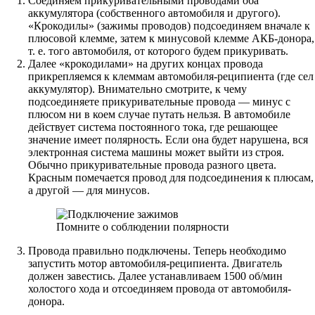
Соединяем прикуривательными проводами оба
аккумулятора (собственного автомобиля и другого).
«Крокодилы» (зажимы проводов) подсоединяем вначале к
плюсовой клемме, затем к минусовой клемме АКБ-донора,
т. е. того автомобиля, от которого будем прикуривать.
Далее «крокодилами» на других концах провода
прикрепляемся к клеммам автомобиля-реципиента (где сел
аккумулятор). Внимательно смотрите, к чему
подсоединяете прикуривательные провода — минус с
плюсом ни в коем случае путать нельзя. В автомобиле
действует система постоянного тока, где решающее
значение имеет полярность. Если она будет нарушена, вся
электронная система машины может выйти из строя.
Обычно прикуривательные провода разного цвета.
Красным помечается провод для подсоединения к плюсам,
а другой — для минусов.
Помните о соблюдении полярности
Провода правильно подключены. Теперь необходимо
запустить мотор автомобиля-реципиента. Двигатель
должен завестись. Далее устанавливаем 1500 об/мин
холостого хода и отсоединяем провода от автомобиля-
донора.