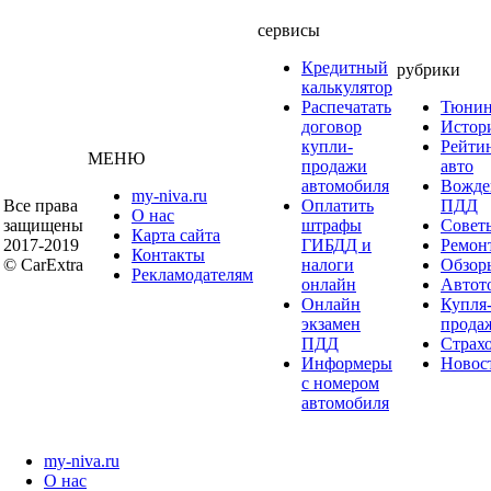
сервисы
Кредитный
рубрики
калькулятор
Распечатать
Тюнин
договор
Истор
купли-
Рейти
МЕНЮ
продажи
авто
автомобиля
Вожде
my-niva.ru
Все права
Оплатить
ПДД
О нас
защищены
штрафы
Совет
Карта сайта
2017-2019
ГИБДД и
Ремон
Контакты
© CarExtra
налоги
Обзор
Рекламодателям
онлайн
Автот
Онлайн
Купля
экзамен
прода
ПДД
Страх
Информеры
Новос
с номером
автомобиля
my-niva.ru
О нас