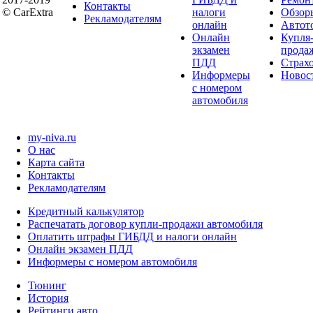
Контакты
© CarExtra
налоги
Обзор
Рекламодателям
онлайн
Автот
Онлайн
Купля
экзамен
прода
ПДД
Страх
Информеры
Новос
с номером
автомобиля
my-niva.ru
О нас
Карта сайта
Контакты
Рекламодателям
Кредитный калькулятор
Распечатать договор купли-продажи автомобиля
Оплатить штрафы ГИБДД и налоги онлайн
Онлайн экзамен ПДД
Информеры с номером автомобиля
Тюнинг
История
Рейтинги авто