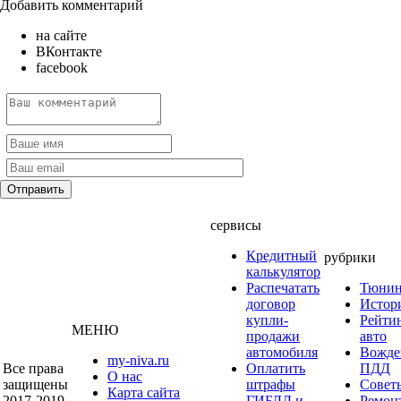
Добавить комментарий
на сайте
ВКонтакте
facebook
сервисы
Кредитный
рубрики
калькулятор
Распечатать
Тюнин
договор
Истор
купли-
Рейти
МЕНЮ
продажи
авто
автомобиля
Вожде
my-niva.ru
Все права
Оплатить
ПДД
О нас
защищены
штрафы
Совет
Карта сайта
2017-2019
ГИБДД и
Ремон