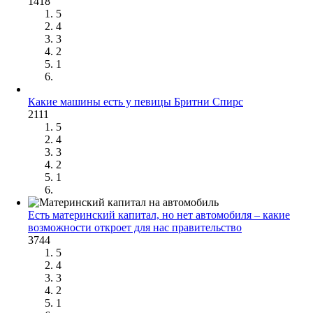
1418
5
4
3
2
1
Какие машины есть у певицы Бритни Спирс
2111
5
4
3
2
1
Есть материнский капитал, но нет автомобиля – какие
возможности откроет для нас правительство
3744
5
4
3
2
1