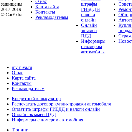
О нас
защищены
штрафы
Совет
Карта сайта
2017-2019
ГИБДД и
Ремон
Контакты
© CarExtra
налоги
Обзор
Рекламодателям
онлайн
Автот
Онлайн
Купля
экзамен
прода
ПДД
Страх
Информеры
Новос
с номером
автомобиля
my-niva.ru
О нас
Карта сайта
Контакты
Рекламодателям
Кредитный калькулятор
Распечатать договор купли-продажи автомобиля
Оплатить штрафы ГИБДД и налоги онлайн
Онлайн экзамен ПДД
Информеры с номером автомобиля
Тюнинг