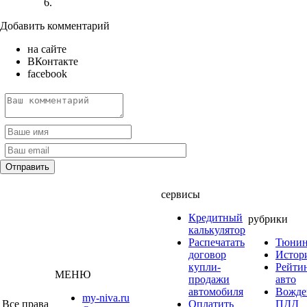
Добавить комментарий
на сайте
ВКонтакте
facebook
сервисы
Кредитный
рубрики
калькулятор
Распечатать
Тюнин
договор
Истор
купли-
Рейти
МЕНЮ
продажи
авто
автомобиля
Вожде
my-niva.ru
Все права
Оплатить
ПДД