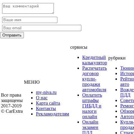
сервисы
Кредитный
рубрики
калькулятор
Распечатать
Тюнин
договор
Истор
купли-
Рейти
МЕНЮ
продажи
авто
автомобиля
Вожде
my-niva.ru
Все права
Оплатить
ПДД
О нас
защищены
штрафы
Совет
Карта сайта
2017-2019
ГИБДД и
Ремон
Контакты
© CarExtra
налоги
Обзор
Рекламодателям
онлайн
Автот
Онлайн
Купля
экзамен
прода
ПДД
Страх