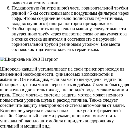
вывести антенну рации.
Подкапотную (внутреннюю) часть горизонтальной трубки
длиной 45 см состыковываем с воздушным фильтром через
гофр. Чтобы соединение было полностью герметичным,
вход воздушного фильтра повторно приваривается.
Чтобы прикрепить шноркель на машину, следует вывести
внутреннюю трубу через отверстие слева от аккумулятора
в стенке отсека двигателя и состыковать с наружной
горизонтальной трубой резиновым уголком. Все места
состыковок тщательно заделать герметиком.
Шноркель каждый устанавливает на свой транспорт исходя из
жизненной необходимости, финансовых возможностей и
амбиций. Он необходим, если вы часто вынуждены ездить по
бездорожью, в том числе пересекать водоёмы. Именно благодаря
шноркелю в двигатель никогда не попадёт вода, мелкие камни и
грязь. После монтажа системы защиты мотора может немного
повыситься уровень шума и расход топлива. Также следует
обеспечить защиту электронной системы автомобиля от влаги.
Если вы не уверены в своих силах — покупайте фирменный
девайс. Сделанный своими руками, шноркель может стать
уникальной частью автомобиля и придать внедорожнику
стильный и мощный вид.