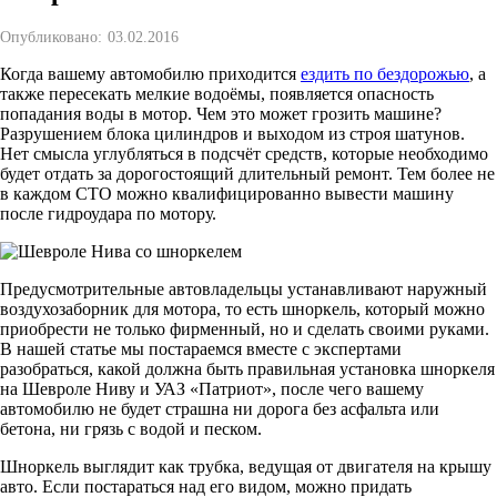
Опубликовано:
03.02.2016
Когда вашему автомобилю приходится
ездить по бездорожью
, а
также пересекать мелкие водоёмы, появляется опасность
попадания воды в мотор. Чем это может грозить машине?
Разрушением блока цилиндров и выходом из строя шатунов.
Нет смысла углубляться в подсчёт средств, которые необходимо
будет отдать за дорогостоящий длительный ремонт. Тем более не
в каждом СТО можно квалифицированно вывести машину
после гидроудара по мотору.
Предусмотрительные автовладельцы устанавливают наружный
воздухозаборник для мотора, то есть шноркель, который можно
приобрести не только фирменный, но и сделать своими руками.
В нашей статье мы постараемся вместе с экспертами
разобраться, какой должна быть правильная установка шноркеля
на Шевроле Ниву и УАЗ «Патриот», после чего вашему
автомобилю не будет страшна ни дорога без асфальта или
бетона, ни грязь с водой и песком.
Шноркель выглядит как трубка, ведущая от двигателя на крышу
авто. Если постараться над его видом, можно придать