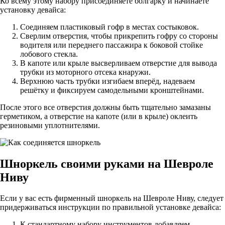
Ко всему этому набору присоединяете болгарку и начинаете
установку девайса:
Соединяем пластиковый гофр в местах состыковок.
Сверлим отверстия, чтобы прикрепить гофру со стороны
водителя или переднего пассажира к боковой стойке
лобового стекла.
В капоте или крыле высверливаем отверстие для вывода
трубки из моторного отсека кнаружи.
Верхнюю часть трубки изгибаем вперёд, надеваем
решётку и фиксируем самодельными кронштейнами.
После этого все отверстия должны быть тщательно замазаны
герметиком, а отверстие на капоте (или в крыле) оклеить
резиновыми уплотнителями.
Шноркель своими руками на Шевроле
Ниву
Если у вас есть фирменный шноркель на Шевроле Ниву, следует
придерживаться инструкции по правильной установке девайса:
К стандартному набору инструментов добавляем