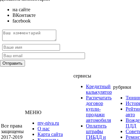
на сайте
ВКонтакте
facebook
сервисы
Кредитный
рубрики
калькулятор
Распечатать
Тюнин
договор
Истор
купли-
Рейти
МЕНЮ
продажи
авто
автомобиля
Вожде
my-niva.ru
Все права
Оплатить
ПДД
О нас
защищены
штрафы
Совет
Карта сайта
2017-2019
ГИБДД и
Ремон
Контакты