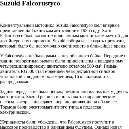
Suzuki Falcorustyco
Концептуальный мотоцикл Suzuki Falcorustyco был впервые
представлен на Токийском автосалоне в 1985 году. Хотя
Falcorustyco был высокотехнологичным мотоциклом-мечтой для
дизайнеров того времени, Suzuki собиралась создать прототип,
который было бы невозможно скопировать в ближайшее время.
У Falcorustyco не было рамы, как у обычного байка. Передние и
задние поворотные рычаги были прикреплены к квадратному
четырехцилиндровому двигателю объемом 500 см³. Гамма-
двигатель RG500 стал новейшей четырехтактной силовой
установкой с водяным охлаждением, 16 клапанами и 3
распредвалами.
Задняя передача не была цепью, ремнем или валом, как у других
мотоциклов. Suzuki решила использовать гидравлические
насосы, которые передают энергию движения на оба колеса.
Тормоза были электромагнитного типа, а подвеска
электрической.
Журналисты были убеждены, что Falcorustyco поступит в
массовое производство в ближайшем будущем. Однако новая