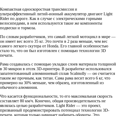
Компактная односкоростная трансмиссия и
ультраэффективный литий-ионный аккумулятор двигают Light
Rider по дороге. Как в случае с электрическими горными
велосипедами, в нем используются такие же компоненты
подвески и тормоза.
По словам разработчиков, это самый легкий мотоцикл в мире —
он имеет вес всего 35 кг. Это почти в 2 раза меньше, чем вес
самого легкого скутера от Honda. Его главной особенностью
стало то, что он был изготовлен с помощью технологии 3D
печати.
Рама создавалась с помощью укладки слоев материала толщиной
в 30 микрон в отсек 3D-принтера. В разработке использовался
запатентованный алюминиевый сплав Scalmolly — он считается
таким же прочным, как титан. Сама рама весит всего 6 кг, что
примерно на 30% меньше, чем образец, изготовленный из
обычного алюминия.
Что касается функциональности, то его максимальная скорость
составляет 80 км/ч. Конечно, общая производительность не
являлась целью разработчиков. Light Rider — это проект,
призванный продемонстрировать потенциал технологии 3D-
печати, которая только начинает набирать обороты. Это