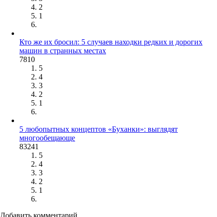
2
1
Кто же их бросил: 5 случаев находки редких и дорогих
машин в странных местах
7810
5
4
3
2
1
5 любопытных концептов «Буханки»: выглядят
многообещающе
83241
5
4
3
2
1
Добавить комментарий