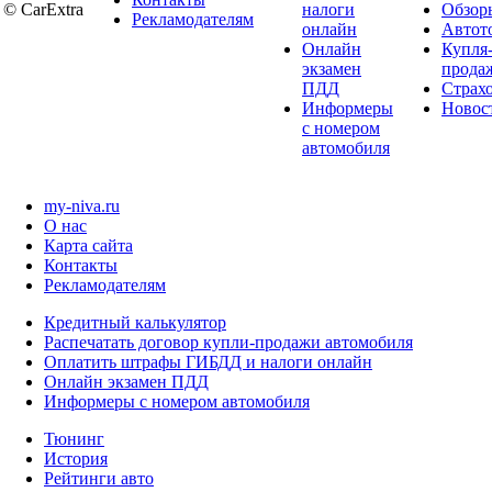
© CarExtra
налоги
Обзор
Рекламодателям
онлайн
Автот
Онлайн
Купля
экзамен
прода
ПДД
Страх
Информеры
Новос
с номером
автомобиля
my-niva.ru
О нас
Карта сайта
Контакты
Рекламодателям
Кредитный калькулятор
Распечатать договор купли-продажи автомобиля
Оплатить штрафы ГИБДД и налоги онлайн
Онлайн экзамен ПДД
Информеры с номером автомобиля
Тюнинг
История
Рейтинги авто