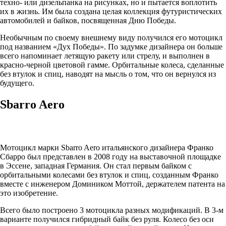
техно- или дизельпанка на рисунках, но и пытается воплотить
их в жизнь. Им была создана целая коллекция футуристических
автомобилей и байков, посвященная Дню Победы.
Необычным по своему внешнему виду получился его мотоцикл
под названием «Дух Победы». По задумке дизайнера он больше
всего напоминает летящую ракету или стрелу, и выполнен в
красно-черной цветовой гамме. Орбитальные колеса, сделанные
без втулок и спиц, наводят на мысль о том, что он вернулся из
будущего.
Sbarro Aero
Мотоцикл марки Sbarro Aero итальянского дизайнера Франко
Сбарро был представлен в 2008 году на выставочной площадке
в Эссене, западная Германия. Он стал первым байком с
орбитальными колесами без втулок и спиц, созданным Франко
вместе с инженером Домиником Моттой, держателем патента на
это изобретение.
Всего было построено 3 мотоцикла разных модификаций. В 3-м
варианте получился гибридный байк без руля. Колесо без оси