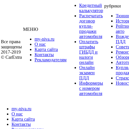
Кредитный
рубрики
калькулятор
Распечатать
Тюнин
договор
Истор
купли-
Рейти
МЕНЮ
продажи
авто
автомобиля
Вожде
my-niva.ru
Все права
Оплатить
ПДД
О нас
защищены
штрафы
Совет
Карта сайта
2017-2019
ГИБДД и
Ремон
Контакты
© CarExtra
налоги
Обзор
Рекламодателям
онлайн
Автот
Онлайн
Купля
экзамен
прода
ПДД
Страх
Информеры
Новос
с номером
автомобиля
my-niva.ru
О нас
Карта сайта
Контакты