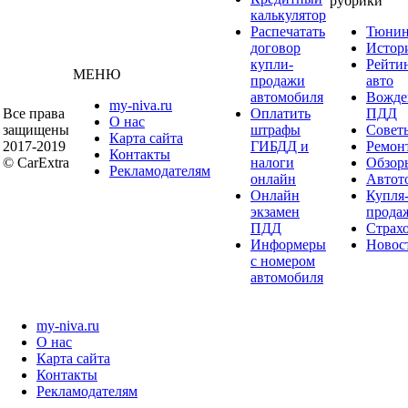
рубрики
калькулятор
Распечатать
Тюнин
договор
Истор
купли-
Рейти
МЕНЮ
продажи
авто
автомобиля
Вожде
my-niva.ru
Все права
Оплатить
ПДД
О нас
защищены
штрафы
Совет
Карта сайта
2017-2019
ГИБДД и
Ремон
Контакты
© CarExtra
налоги
Обзор
Рекламодателям
онлайн
Автот
Онлайн
Купля
экзамен
прода
ПДД
Страх
Информеры
Новос
с номером
автомобиля
my-niva.ru
О нас
Карта сайта
Контакты
Рекламодателям