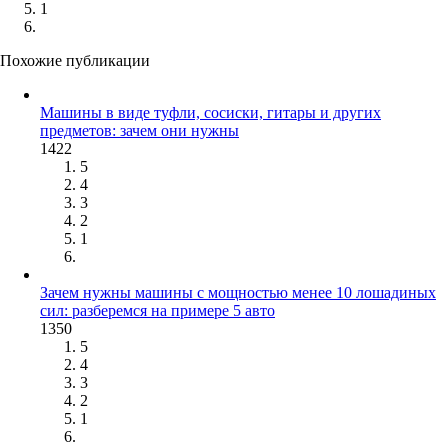
1
Похожие публикации
Машины в виде туфли, сосиски, гитары и других
предметов: зачем они нужны
1422
5
4
3
2
1
Зачем нужны машины с мощностью менее 10 лошадиных
сил: разберемся на примере 5 авто
1350
5
4
3
2
1