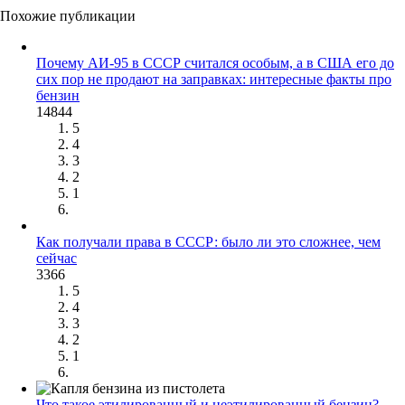
Похожие публикации
Почему АИ-95 в СССР считался особым, а в США его до
сих пор не продают на заправках: интересные факты про
бензин
14844
5
4
3
2
1
Как получали права в СССР: было ли это сложнее, чем
сейчас
3366
5
4
3
2
1
Что такое этилированный и неэтилированный бензин?