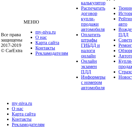
калькулятор
Распечатать
Тюнин
договор
Истор
купли-
Рейти
МЕНЮ
продажи
авто
автомобиля
Вожде
my-niva.ru
Все права
Оплатить
ПДД
О нас
защищены
штрафы
Совет
Карта сайта
2017-2019
ГИБДД и
Ремон
Контакты
© CarExtra
налоги
Обзор
Рекламодателям
онлайн
Автот
Онлайн
Купля
экзамен
прода
ПДД
Страх
Информеры
Новос
с номером
автомобиля
my-niva.ru
О нас
Карта сайта
Контакты
Рекламодателям