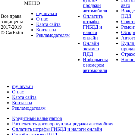
МЕНЮ
продажи
авто
автомобиля
Вожде
my-niva.ru
Все права
Оплатить
ПДД
О нас
защищены
штрафы
Совет
Карта сайта
2017-2019
ГИБДД и
Ремон
Контакты
© CarExtra
налоги
Обзор
Рекламодателям
онлайн
Автот
Онлайн
Купля
экзамен
прода
ПДД
Страх
Информеры
Новос
с номером
автомобиля
my-niva.ru
О нас
Карта сайта
Контакты
Рекламодателям
Кредитный калькулятор
Распечатать договор купли-продажи автомобиля
Оплатить штрафы ГИБДД и налоги онлайн
Онлайн экзамен ПДД