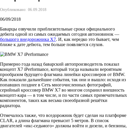
Опубликовано:
06.09.2018
06/09/2018
Баварцы озвучили приблизительные сроки официального
дебюта одной из самых ожидаемых сегодня автоновинок —
большого внедорожника X7
. И, как нередко это бывает, чем
ближе к дате дебюта, тем больше появляется слухов.
Примерно года назад баварский автопроизводитель показал
концепт X7 iPerformance, который тогда называли вероятным
прообразом будущего флагмана линейки кроссоверов от BMW.
Как показали дальнейшие события, так они и вышло: исходя из
попавших позднее в Сеть многочисленных фотографий,
серийный кроссовер BMW X7 во многом сохранил внешность
концепт-кара — в том числе, и по части самых примечательных
компонентов, таких как весьма своеобразной решётки
радиатора.
Отмечалось также, что вседорожник будет сделан на платформе
CLAR, а длина флагмана превысит 5 метров. В список
двигателей «икс-седьмого» должны войти и дизели, и бензины,