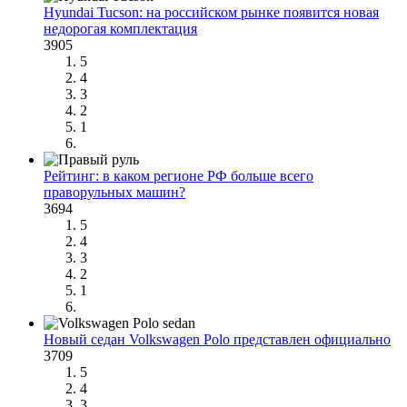
Hyundai Tucson: на российском рынке появится новая
недорогая комплектация
3905
5
4
3
2
1
Рейтинг: в каком регионе РФ больше всего
праворульных машин?
3694
5
4
3
2
1
Новый седан Volkswagen Polo представлен официально
3709
5
4
3