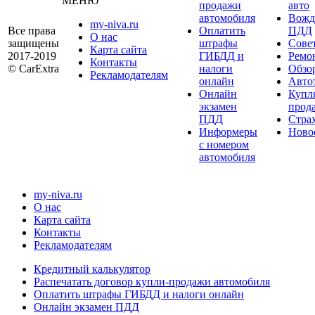
МЕНЮ
продажи
авто
автомобиля
Вожд
my-niva.ru
Все права
Оплатить
ПДД
О нас
защищены
штрафы
Сове
Карта сайта
2017-2019
ГИБДД и
Ремо
Контакты
© CarExtra
налоги
Обзо
Рекламодателям
онлайн
Авто
Онлайн
Купл
экзамен
прод
ПДД
Стра
Информеры
Ново
с номером
автомобиля
my-niva.ru
О нас
Карта сайта
Контакты
Рекламодателям
Кредитный калькулятор
Распечатать договор купли-продажи автомобиля
Оплатить штрафы ГИБДД и налоги онлайн
Онлайн экзамен ПДД