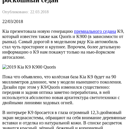
Опубликовано:
22.03.2018
22/03/2018
Kia презентовала новую генерацию
премиального седана
K9,
который известен также как Quoris и K900 (в зависимости от
рынка). Самый дорогой в модельном ряду Kia автомобиль
стал чуть просторнее и крупнее. Впрочем, более детальную
информацию о K9 нам покажут только на нью-йоркском
автосалоне.
Пока что объявлено, что колёсная база Kia K9 будет на 90
миллиметров длиннее, чем у модели нынешнего поколения.
Дизайн при этом у K9/Quoris изменился существенно:
передняя и задняя оптика заметно переработана, в ней
используется абсолютно новая архитектура светотехники с
двойными линиями ходовых огней.
В интерьере K9 бросается в глаза огромный 12,3-дюймовый
экран медиасистемы, обращают на себя внимание деревянные
вставки и отделка из натуральной кожи. В списке расцветок
значатся красный, чёрный, бежевый и коричневый.