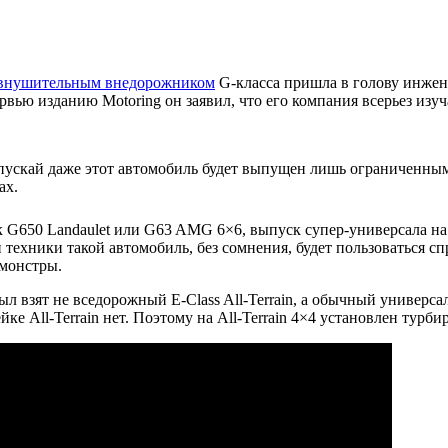
внушительным внедорожником
G-класса пришла в голову инжен
вью изданию Motoring он заявил, что его компания всерьез изуча
, пускай даже этот автомобиль будет выпущен лишь ограниченны
ах.
ак G650 Landaulet или G63 AMG 6×6, выпуск супер-универсала на
хники такой автомобиль, без сомнения, будет пользоваться спрос
 монстры.
л взят не вседорожный E-Class All-Terrain, а обычный универсал
ке All-Terrain нет. Поэтому на All-Terrain 4×4 установлен турб