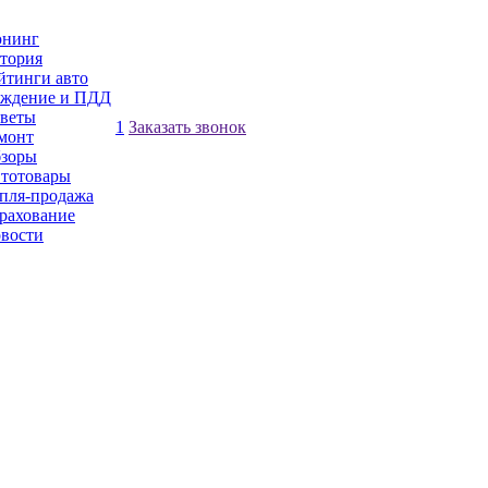
нинг
тория
йтинги авто
ждение и ПДД
веты
1
Заказать звонок
монт
зоры
тотовары
пля-продажа
рахование
вости