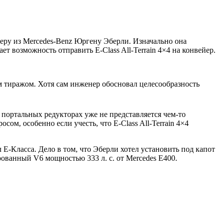
еру из Mercedes-Benz Юргену Эберли. Изначально она
ет возможность отправить E-Class All-Terrain 4×4 на конвейер.
м тиражом. Хотя сам инженер обосновал целесообразность
 портальных редукторах уже не представляется чем-то
ом, особенно если учесть, что E-Class All-Terrain 4×4
 E-Класса. Дело в том, что Эберли хотел установить под капот
ированный V6 мощностью 333 л. с. от Mercedes E400.