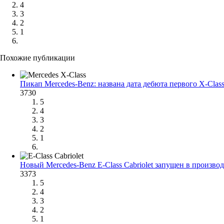
4
3
2
1
Похожие публикации
Пикап Mercedes-Benz: названа дата дебюта первого X-Clas
3730
5
4
3
2
1
Новый Mercedes-Benz E-Class Cabriolet запущен в произво
3373
5
4
3
2
1