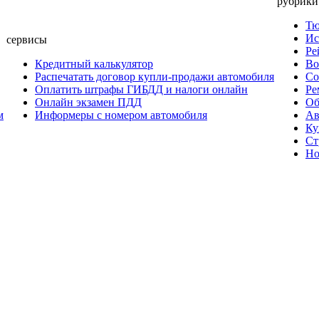
рубрики
Тю
Ис
сервисы
Ре
Кредитный калькулятор
Во
Распечатать договор купли-продажи автомобиля
Со
Оплатить штрафы ГИБДД и налоги онлайн
Ре
Онлайн экзамен ПДД
Об
м
Информеры с номером автомобиля
Ав
Ку
Ст
Но