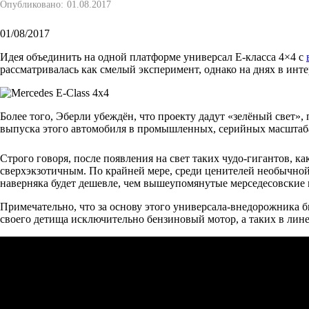
Опубликовано:
01.08.2017
01/08/2017
Идея объединить на одной платформе универсал E-класса 4×4 с
рассматривалась как смелый эксперимент, однако на днях в интер
Более того, Эберли убеждён, что проекту дадут «зелёный свет»
выпуска этого автомобиля в промышленных, серийных масштаб
Строго говоря, после появления на свет таких чудо-гигантов, к
сверхэкзотичным. По крайней мере, среди ценителей необычной те
наверняка будет дешевле, чем вышеупомянутые мерседесовские
Примечательно, что за основу этого универсала-внедорожника бы
своего детища исключительно бензиновый мотор, а таких в линей