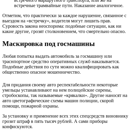
встречного маршрутного транспорта, или же на
встречные трамвайные пути. Наказание аналогичное.
Отметим, что практически за каждое нарушение, связанное с
выездом на «встречку», водителя могут лишить прав.
Суровость закона неоспорима: подобные ситуации, как ни
какие другие, грозят столкновением, что смертельно опасно.
Маскировка под госмашины
Любая попытка выдать автомобиль за госмашину или
траснпортное средство оперативных служб наказывается.
Подобные действия по сути можно квалифицировать как
общественно опасное мошенничество.
Для придания своему авто респектабельности некоторые
умельцы устанавливают на нем полицейские сирены,
стробоскопы, так называемые «крякалки». Другие наносят на
авто цветографические схемы машин полиции, скорой
помощи, пожарной охраны.
За установку и применение всех этих спецсредств виновнику
грозит штраф в пять тысяч рублей. А сами приборы
конфискуются.