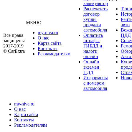
калькулятор
Распечатать
Тюни
договор
Исто
купли-
Рейт
МЕНЮ
продажи
авто
автомобиля
Вожд
my-niva.ru
Все права
Оплатить
ПДД
О нас
защищены
штрафы
Сове
Карта сайта
2017-2019
ГИБДД и
Ремо
Контакты
© CarExtra
налоги
Обзо
Рекламодателям
онлайн
Авто
Онлайн
Купл
экзамен
прод
ПДД
Стра
Информеры
Ново
с номером
автомобиля
my-niva.ru
О нас
Карта сайта
Контакты
Рекламодателям