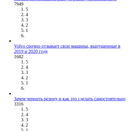
7949
5
4
3
2
1
Volvo срочно отзывает свои машины, выпущенные в
2019 и 2020 году
1682
5
4
3
2
1
Зачем чернить резину и как это сделать самостоятельно
3316
5
4
3
2
1