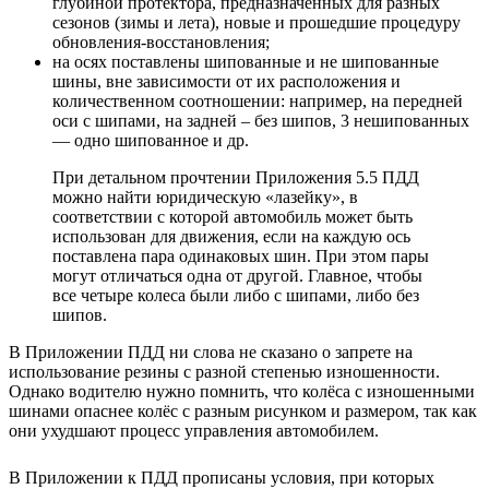
глубиной протектора, предназначенных для разных
сезонов (зимы и лета), новые и прошедшие процедуру
обновления-восстановления;
на осях поставлены шипованные и не шипованные
шины, вне зависимости от их расположения и
количественном соотношении: например, на передней
оси с шипами, на задней – без шипов, 3 нешипованных
— одно шипованное и др.
При детальном прочтении Приложения 5.5 ПДД
можно найти юридическую «лазейку», в
соответствии с которой автомобиль может быть
использован для движения, если на каждую ось
поставлена пара одинаковых шин. При этом пары
могут отличаться одна от другой. Главное, чтобы
все четыре колеса были либо с шипами, либо без
шипов.
В Приложении ПДД ни слова не сказано о запрете на
использование резины с разной степенью изношенности.
Однако водителю нужно помнить, что колёса с изношенными
шинами опаснее колёс с разным рисунком и размером, так как
они ухудшают процесс управления автомобилем.
В Приложении к ПДД прописаны условия, при которых