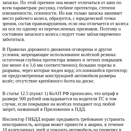
запаски. По этой причине она может отличаться от шин по
всем параметрам: рисунку, глубине протектора, степени
изношенности, сезонности. Но как только запаска занимает
место рабочего колеса, образуется, с юридической точки
зрения, состав правонарушения, если она отличается от колеса
на оси по одному из перечисленных признаков. Поэтому о
состоянии запасного колеса следует тоже заблаговременно
заботиться.
В Правилах дорожного движения оговорены и другие
условия, запрещающие использование колёсной резины:
остаточная глубина протектора зимних и летних покрышек
(не менее 4 и 1,6 мм соответственно); большие порезы и
разрывы, через которые виден корд; отслоившийся протектор;
не предусмотренные конструкцией автомобиля размеры
колёс; отсутствие крепёжного болта на диске.
В статье 12.5 (пункт 1) КоАП РФ прописано, что штраф в
размере 500 рублей накладывается на водителя ТС в том
случае, если покрышки на колёсах попадают под любой
запрет, названный в Приложении к ПДД.
Инспектор ГИБДД вправе предъявить требование устранить
неисправность, которая может привести к аварии, в течение
10 календарных дней и показать автомобиль на проверку в