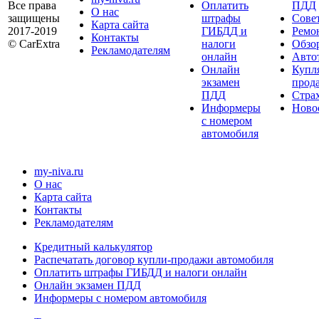
Все права
Оплатить
ПДД
О нас
защищены
штрафы
Сове
Карта сайта
2017-2019
ГИБДД и
Ремо
Контакты
© CarExtra
налоги
Обзо
Рекламодателям
онлайн
Авто
Онлайн
Купл
экзамен
прод
ПДД
Стра
Информеры
Ново
с номером
автомобиля
my-niva.ru
О нас
Карта сайта
Контакты
Рекламодателям
Кредитный калькулятор
Распечатать договор купли-продажи автомобиля
Оплатить штрафы ГИБДД и налоги онлайн
Онлайн экзамен ПДД
Информеры с номером автомобиля