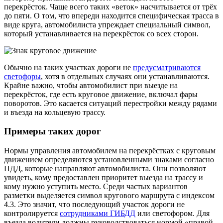
перекрёсток. Чаще всего таких «веток» насчитывается от трёх
до пяти. О том, что впереди находится специфическая трасса в
виде круга, автомобилиста упреждает специальный символ,
который устанавливается на перекрёсток со всех сторон.
Обычно на таких участках дороги не
предусматриваются
светофоры
, хотя в отдельных случаях они устанавливаются.
Крайне важно, чтобы автомобилист при выезде на
перекрёсток, где есть круговое движение, включал фары
поворотов. Это касается ситуаций перестройки между рядами
и въезда на кольцевую трассу.
Примеры таких дорог
Нормы управления автомобилем на перекрёстках с круговым
движением определяются установленными знаками согласно
ПДД, которые направляют автомобилиста. Они позволяют
увидеть, кому предоставлен приоритет выезда на трассу и
кому нужно уступить место. Среди частых вариантов
разметки выделяется символ кругового маршрута с индексом
4.3. Это значит, что последующий участок дороги не
контролируется
сотрудниками ГИБДД
или светофором. Для
въезда водители должны руководствоваться нормой «правой