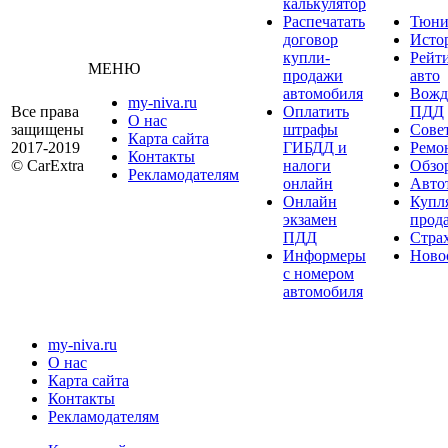
калькулятор
Распечатать
Тюни
договор
Исто
купли-
Рейт
МЕНЮ
продажи
авто
автомобиля
Вожд
my-niva.ru
Все права
Оплатить
ПДД
О нас
защищены
штрафы
Сове
Карта сайта
2017-2019
ГИБДД и
Ремо
Контакты
© CarExtra
налоги
Обзо
Рекламодателям
онлайн
Авто
Онлайн
Купл
экзамен
прод
ПДД
Стра
Информеры
Ново
с номером
автомобиля
my-niva.ru
О нас
Карта сайта
Контакты
Рекламодателям