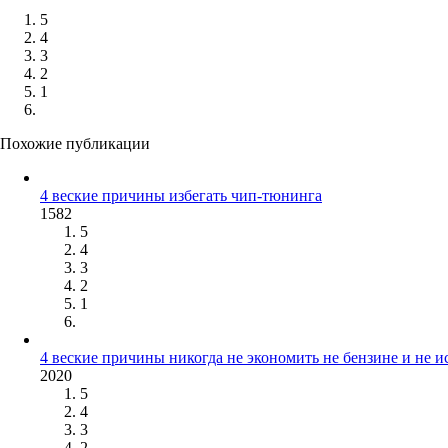
5
4
3
2
1
Похожие публикации
4 веские причины избегать чип-тюнинга
1582
5
4
3
2
1
4 веские причины никогда не экономить не бензине и не и
2020
5
4
3
2