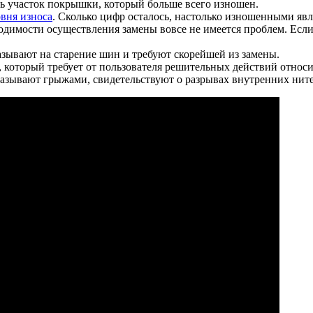
ть участок покрышки, который больше всего изношен.
вня износа
. Сколько цифр осталось, настолько изношенными яв
димости осуществления замены вовсе не имеется проблем. Если 
азывают на старение шин и требуют скорейшей из замены.
который требует от пользователя решительных действий относ
азывают грыжами, свидетельствуют о разрывах внутренних ните