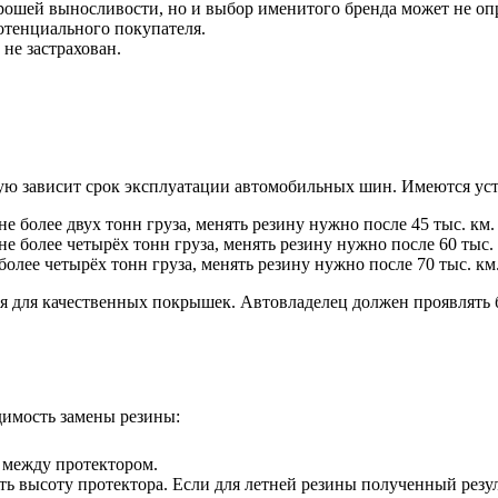
орошей выносливости, но и выбор именитого бренда может не оп
отенциального покупателя.
не застрахован.
ямую зависит срок эксплуатации автомобильных шин. Имеются у
е более двух тонн груза, менять резину нужно после 45 тыс. км.
не более четырёх тонн груза, менять резину нужно после 60 тыс.
олее четырёх тонн груза, менять резину нужно после 70 тыс. км
 для качественных покрышек. Автовладелец должен проявлять б
димость замены резины:
 между протектором.
высоту протектора. Если для летней резины полученный результ