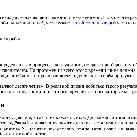
 каждая деталь является важной и незаменимой. Но колёса игра
обильных шин и всё, что связано
с этой составляющей
частью вс
ок службы
 определяются в процессе эксплуатации, но даже при бережном
зводителем. На протяжении всего этого времени шина должна в
кающие проблемы и проявляющиеся недостатки в своём продукте.
еляют десятилетием. В реальной жизни добиться такого результа
нсивность эксплуатации и некоторые другие факторы, которые мы 
ин
езины: для лета, зимы и на каждый сезон. Для каждого типа исп
лее надёжный и может прослужить десяток лет, а зимние шины, к
и резины. У лихачей и экстремалов резина изнашивается в разы 
йских автомобилистов.