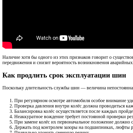
Наличие хотя бы одного из этих признаков говорит о существ
передвижения и снизит вероятность возникновения аварийных 
Как продлить срок эксплуатации шин
Поскольку длительность службы шин — величина непостоянная
При регулярном осмотре автомобиля особое внимание уде
Проверка давления внутри колёс должна проводиться ка
Балансировка колёс осуществляется после каждых пройде
Неаккуратное вождение требует постоянной проверки ре
При замене колёс их первоначальное положение должно с
Держать под контролем зазоры на подшипниках, люфты ру
Правильно хранить сменную резину.