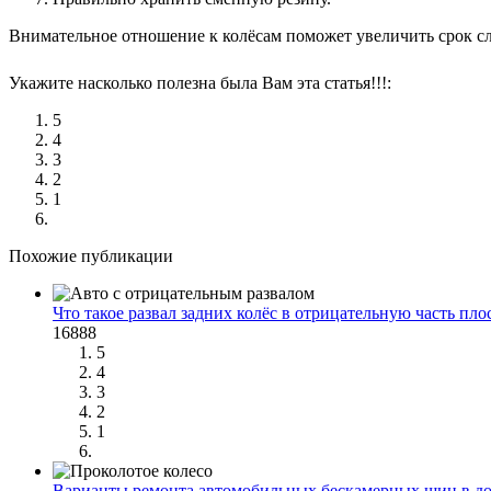
Внимательное отношение к колёсам поможет увеличить срок с
Укажите насколько полезна была Вам эта статья!!!:
5
4
3
2
1
Похожие публикации
Что такое развал задних колёс в отрицательную часть плос
16888
5
4
3
2
1
Варианты ремонта автомобильных бескамерных шин в до