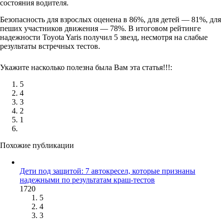
состояния водителя.
Безопасность для взрослых оценена в 86%, для детей — 81%, для
пеших участников движения — 78%. В итоговом рейтинге
надежности Toyota Yaris получил 5 звезд, несмотря на слабые
результаты встречных тестов.
Укажите насколько полезна была Вам эта статья!!!:
5
4
3
2
1
Похожие публикации
Дети под защитой: 7 автокресел, которые признаны
надежными по результатам краш-тестов
1720
5
4
3