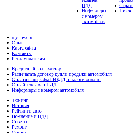
экзамен
прода
ПДД
Страх
Информеры
Новос
с номером
автомобиля
my-niva.ru
О нас
Карта сайта
Контакты
Рекламодателям
Кредитный калькулятор
Распечатать договор купли-продажи автомобиля
Оплатить штрафы ГИБДД и налоги онлайн
Онлайн экзамен ПДД
Информеры с номером автомобиля
Тюнинг
История
Рейтинги авто
Вождение и ПДД
Советы
Ремонт
Обзоры