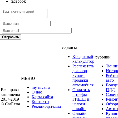
facebook
сервисы
Кредитный
рубрики
калькулятор
Распечатать
Тюнин
договор
Истор
купли-
Рейти
МЕНЮ
продажи
авто
автомобиля
Вожде
my-niva.ru
Все права
Оплатить
ПДД
О нас
защищены
штрафы
Совет
Карта сайта
2017-2019
ГИБДД и
Ремон
Контакты
© CarExtra
налоги
Обзор
Рекламодателям
онлайн
Автот
Онлайн
Купля