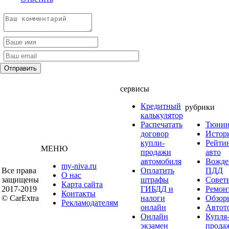
сервисы
Кредитный
рубрики
калькулятор
Распечатать
Тюнин
договор
Истор
купли-
Рейти
МЕНЮ
продажи
авто
автомобиля
Вожде
my-niva.ru
Все права
Оплатить
ПДД
О нас
защищены
штрафы
Совет
Карта сайта
2017-2019
ГИБДД и
Ремон
Контакты
© CarExtra
налоги
Обзор
Рекламодателям
онлайн
Автот
Онлайн
Купля
экзамен
прода