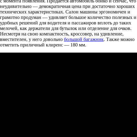
с момента появления. Продаётся автомобиль бойко и сейчас, что
неудивительно — демократичная цена при достаточно хороших
технических характеристиках. Салон машины эргономичен и
грамотно продуман — удивляет большое количество полезных и
удобных решений для водителя и пассажиров вплоть до таких
мелочей, как держатели для бутылок или отделение для очков.
Несмотря на свою компактность, кроссовер, на удивление,
вместителен, у него довольно
большой багажник
. Также можно
отметить приличный клиренс — 180 мм.