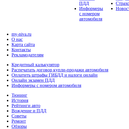
ПДД
Страх
Информеры
Новос
с номером
автомобиля
my-niva.ru
О нас
Карта сайта
Контакты
Рекламодателям
Кредитный калькулятор
Распечатать договор купли-продажи автомобиля
Оплатить штрафы ГИБДД и налоги онлайн
Онлайн экзамен ПДД
Информеры с номером автомобиля
Тюнинг
История
Рейтинги авто
Вождение и ПДД
Советы
Ремонт
Обзоры