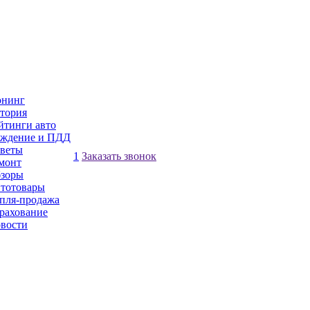
нинг
тория
йтинги авто
ждение и ПДД
веты
1
Заказать звонок
монт
зоры
тотовары
пля-продажа
рахование
вости