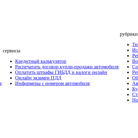
рубрики
Тю
Ис
сервисы
Ре
Кредитный калькулятор
Во
Распечатать договор купли-продажи автомобиля
Со
Оплатить штрафы ГИБДД и налоги онлайн
Ре
Онлайн экзамен ПДД
Об
м
Информеры с номером автомобиля
Ав
Ку
Ст
Но