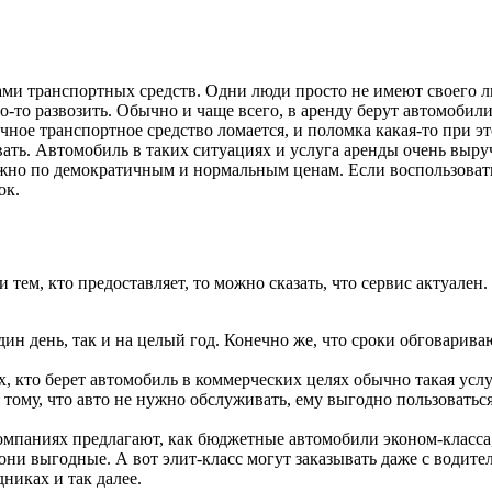
ми транспортных средств. Одни люди просто не имеют своего ли
что-то развозить. Обычно и чаще всего, в аренду берут автомобил
чное транспортное средство ломается, и поломка какая-то при эт
вать. Автомобиль в таких ситуациях и услуга аренды очень выру
 можно по демократичным и нормальным ценам. Если воспользова
ок.
 и тем, кто предоставляет, то можно сказать, что сервис актуал
ин день, так и на целый год. Конечно же, что сроки обговарива
х, кто берет автомобиль в коммерческих целях обычно такая усл
аря тому, что авто не нужно обслуживать, ему выгодно пользоват
мпаниях предлагают, как бюджетные автомобили эконом-класса, т
они выгодные. А вот элит-класс могут заказывать даже с водите
никах и так далее.