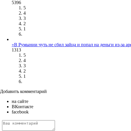
5396
5
4
3
2
1
«В Румынии чуть не сбил зайца и попал на деньги из-за 
1313
5
4
3
2
1
Добавить комментарий
на сайте
ВКонтакте
facebook