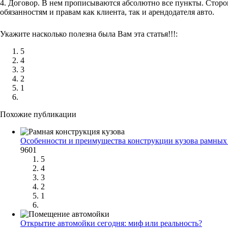
4. Договор. В нем прописываются абсолютно все пункты. Сторон
обязанностям и правам как клиента, так и арендодателя авто.
Укажите насколько полезна была Вам эта статья!!!:
5
4
3
2
1
Похожие публикации
Особенности и преимущества конструкции кузова рамных
9601
5
4
3
2
1
Открытие автомойки сегодня: миф или реальность?