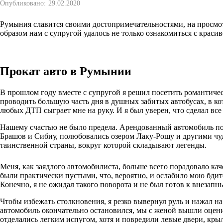
Опубликовано:
29.02.2020
Румыния славится своими достопримечательностями, на просмотр
образом нам с супругой удалось не только ознакомиться с крас
Прокат авто в Румынии
В прошлом году вместе с супругой я решил посетить романтиче
проводить большую часть дня в душных забитых автобусах, в ко
любых ДТП сыграет мне на руку. И я был уверен, что сделал все
Нашему счастью не было предела. Арендованный автомобиль по
Брашов и Сибиу, полюбовались озером Лаку-Рошу и другими чуд
таинственной страны, вокруг которой складывают легенды.
Меня, как заядлого автомобилиста, больше всего порадовало ка
были практически пустыми, что, вероятно, и ослабило мою бдите
Конечно, я не ожидал такого поворота и не был готов к внезапн
Чтобы избежать столкновения, я резко вывернул руль и нажал н
автомобиль окончательно остановился, мы с женой вышли оценит
отделались легким испугом, хотя и повредили левые двери, крыл