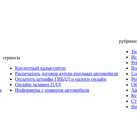
рубрики
Тю
Ис
сервисы
Ре
Кредитный калькулятор
Во
Распечатать договор купли-продажи автомобиля
Со
Оплатить штрафы ГИБДД и налоги онлайн
Ре
Онлайн экзамен ПДД
Об
м
Информеры с номером автомобиля
Ав
Ку
Ст
Но