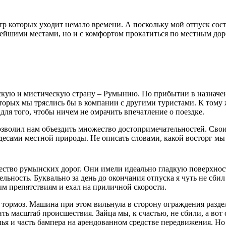
 которых уходит немало времени. А поскольку мой отпуск соста
ивейшими местами, но и с комфортом прокатиться по местным дор
скую и мистическую страну – Румынию. По прибытии в назначенн
торых мы тряслись бы в компании с другими туристами. К тому 
 для того, чтобы ничем не омрачить впечатление о поездке.
зволил нам объездить множество достопримечательностей. Свои
есами местной природы. Не описать словами, какой восторг мы 
чество румынских дорог. Они имели идеально гладкую поверхнос
льность. Буквально за день до окончания отпуска я чуть не сбил
ым препятствиям и ехал на приличной скорости.
а тормоз. Машина при этом вильнула в сторону ограждения разде
ь масштаб происшествия. Зайца мы, к счастью, не сбили, а вот 
ья и часть бампера на арендованном средстве передвижения. Но 