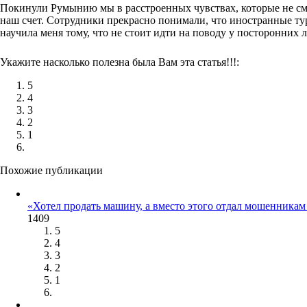
Покинули Румынию мы в расстроенных чувствах, которые не смо
наш счет. Сотрудники прекрасно понимали, что иностранные тур
научила меня тому, что не стоит идти на поводу у посторонних 
Укажите насколько полезна была Вам эта статья!!!:
5
4
3
2
1
Похожие публикации
«Хотел продать машину, а вместо этого отдал мошенника
1409
5
4
3
2
1