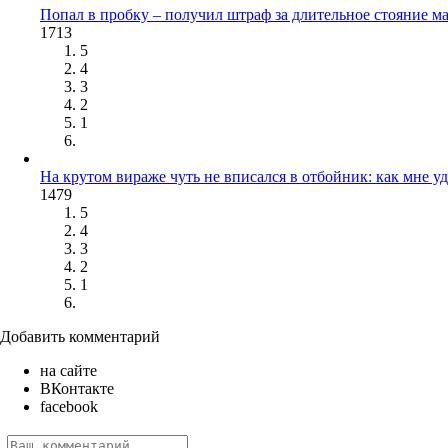
Попал в пробку – получил штраф за длительное стояние 
1713
5
4
3
2
1
На крутом вираже чуть не вписался в отбойник: как мне у
1479
5
4
3
2
1
Добавить комментарий
на сайте
ВКонтакте
facebook