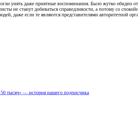
гли унять даже приятные воспоминания. Было жутко обидно от т
исты не станут добиваться справедливости, а потому со спокой
людей, даже если те являются представителями авторитетной орг
м 50 тысяч» — история нашего подписчика