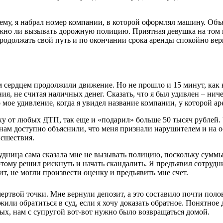
ему, я набрал номер компании, в которой оформлял машину. Объ
ужно ли вызывать дорожную полицию. Приятная девушка на том 
продолжать свой путь и по окончании срока аренды спокойно вер
 сердцем продолжили движение. Но не прошло и 15 минут, как н
я, не считая наличных денег. Сказать, что я был удивлен – ниче
 мое удивление, когда я увидел название компании, у которой а
овку от любых ДТП, так еще и «подарил» больше 50 тысяч рублей
м нам доступно объяснили, что меня признали нарушителем и на
исшествия.
рудница сама сказала мне не вызывать полицию, поскольку сумм
этому решил рискнуть и начать скандалить. Я предъявил сотрудн
т, не могли произвести оценку и предъявить мне счет.
ертвой точки. Мне вернули депозит, а это составило почти поло
ли обратиться в суд, если я хочу доказать обратное. Понятное д
орых, нам с супругой вот-вот нужно было возвращаться домой.