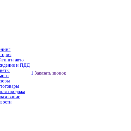
нинг
тория
йтинги авто
ждение и ПДД
веты
1
Заказать звонок
монт
зоры
тотовары
пля-продажа
рахование
вости