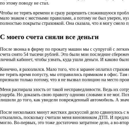
по этому поводу не стал.
Чтобы не терять времени и сразу разрешить сложившуюся пробл
мало знаком с местными правилами, а потому не был уверен, н
полностью покрыты страховкой. Она сказала, что я могу смело 
С моего счета сняли все деньги
После звонка в фирму по прокату машин мы с супругой с легким
счета снято 54 тысячи рублей. Это были мои последние сбережени
личный кабинет, чтобы узнать, куда ушли деньги. И каково было
Конечно, я разозлился. Мало того, что я заранее оплатил страх
не терять время попусту, мы отправились прямиком в офис. Та
признали только потому, что я не вызвал полицию на место про
Меня распирала злость от такой несправедливости. Ведь их сот
ущерба. Но доказать свою правоту одними словами я не мог. По
лишили до того, как увидели поврежденный автомобиль. А значи
После нескольких минут жестких дискуссий дело сдвинулось с м
отказались, поскольку считали меня виновником ДТП. И предложи
могло. Во-первых, это тоже достаточно затратное дело, а во-вт